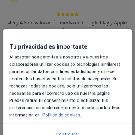
·
Ver más
Cirujano general, Alergólogo, Analista clínico
Trinidad Redal, 53, Alzira
•
Mapa
4.6 y 4.8 de valoración media en Google Play y Apple
Sermesa Alzira - Servicios Medicina Preventiva SA
Store
Acepta Atlantida Médica
Visita Cirugía General y Ap. Digestivo
Tu privacidad es importante
Ningún profesional de este centro tiene citas disponibles
Al aceptar, nos permites a nosotros y a nuestros
colaboradores utilizar cookies (o tecnologías similares)
Mostrar perfil
para recopilar datos con fines estadísiticos y ofrecer
contenidos basados en tus hábitos de navegación. Si
rechazas todas las cookies, solo utilizaremos las
necesarias para el correcto uso de nuestra página.
Puedes retirar tu consentimiento o actualizar tus
preferencias en cualquier momento desde ajustes. Más
información en
Política de cookies.
Configurar