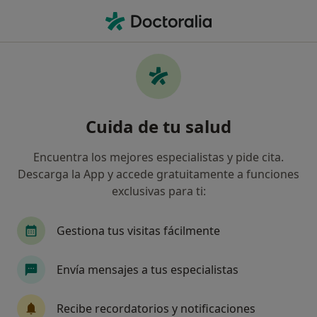
Men
Cirujano General • Alzira, Valencia
Filtros
Seguro:
Atlantida Médica
Cirujanos generales de Atlantida Médica en
Cuida de tu salud
Alzira
Así organizamos los resultados
Encuentra los mejores especialistas y pide cita.
Descarga la App y accede gratuitamente a funciones
exclusivas para ti:
Gestiona tus visitas fácilmente
Envía mensajes a tus especialistas
Sermesa Alzira - Servicios Medicina
Recibe recordatorios y notificaciones
Preventiva SA