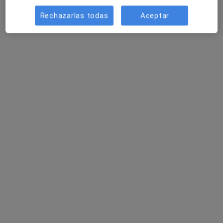
Rechazarlas todas
Aceptar
Dra. Marta Gutiérrez Moreno
·
Ver más
Cirujana general
126 opiniones
c/ Prolongación Dr. Fleming, - Sector 13, Dos Hermanas
•
Mapa
Hospital San Agustín
Acepta Isfas
Primera visita Cirugía General y Ap. Digestivo
Este especialista no ofrece reserva de cita online en esta dirección.
Pedir una cita