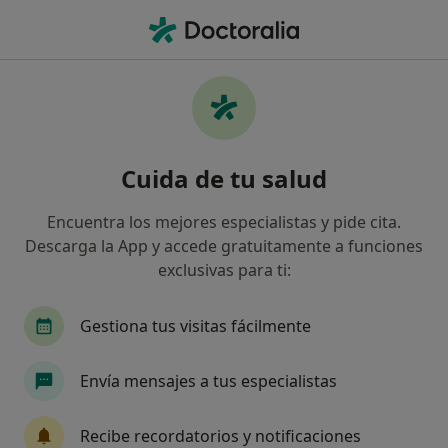
Men
Cirujano General • Marbella, Málaga
Filtros
Seguro:
Isfas
Mapa
Cirujanos generales de Isfas en Marbella
Cuida de tu salud
Así organizamos los resultados
Encuentra los mejores especialistas y pide cita.
Descarga la App y accede gratuitamente a funciones
exclusivas para ti:
Gestiona tus visitas fácilmente
Envía mensajes a tus especialistas
Dr. Federico Grasa González
·
Ver más
Cirujano general
Recibe recordatorios y notificaciones