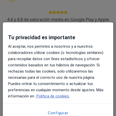
53 opiniones
Paseo Marítimo de Marbella Edf. Mayoral s/n, Marbella
•
Mapa
Hospital Ochoa de Marbella
4.6 y 4.8 de valoración media en Google Play y Apple
Acepta Isfas
Store
Consulta online
Tu privacidad es importante
Este especialista no ofrece reserva de cita online en esta dirección.
Al aceptar, nos permites a nosotros y a nuestros
Pedir una cita
colaboradores utilizar cookies (o tecnologías similares)
para recopilar datos con fines estadísiticos y ofrecer
contenidos basados en tus hábitos de navegación. Si
rechazas todas las cookies, solo utilizaremos las
Especialistas disponibles
necesarias para el correcto uso de nuestra página.
Estos especialistas se encuentran fuera de Marbella,
Puedes retirar tu consentimiento o actualizar tus
Málaga, en zonas cercanas a tu búsqueda
preferencias en cualquier momento desde ajustes. Más
información en
Política de cookies.
Configurar