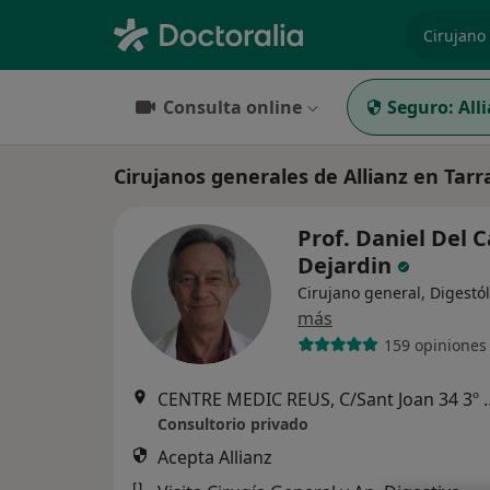
especiali
Consulta online
Seguro:
All
Cirujanos generales de Allianz en Tar
Prof. Daniel Del C
Dejardin
Cirujano general, Digestó
más
159 opiniones
CENTRE MEDIC REUS, C
Consultorio privado
Acepta Allianz