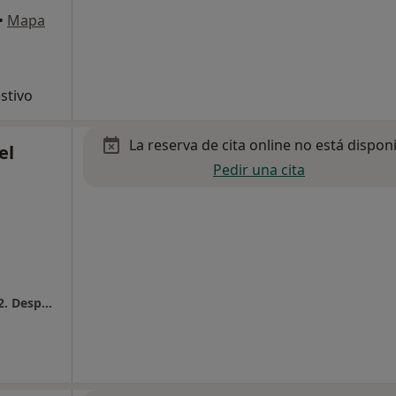
•
Mapa
stivo
La reserva de cita online no está dispon
el
Pedir una cita
Clínica Corachan. Edifici Corachan 3. Planta 2. Despatx 2.3