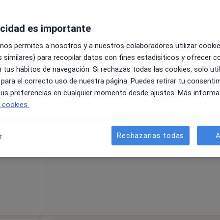
acidad es importante
 nos permites a nosotros y a nuestros colaboradores utilizar cooki
 similares) para recopilar datos con fines estadísiticos y ofrecer 
Tarragona, Tarragona, en zonas cercanas a tu búsqueda
 tus hábitos de navegación. Si rechazas todas las cookies, solo uti
 para el correcto uso de nuestra página. Puedes retirar tu consenti
La reserva de cita online no está dispon
 tus preferencias en cualquier momento desde ajustes. Más informa
Pedir una cita
llerat
e cookies.
ás
Rechazarlas todas
A
r