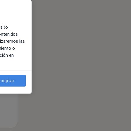
es (o
contenidos
lizaremos las
miento o
ible
ción en
ceptar