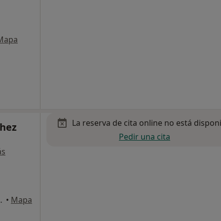
Mapa
La reserva de cita online no está dispon
chez
Pedir una cita
ás
Joan de Reus, Reus
•
Mapa