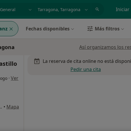
dad, enfermedad o nombre
p. ej. Madrid
Iniciar
ianz
Fechas disponibles
Más filtros
ragona
Así organizamos los re
La reserva de cita online no está dispon
astillo
Pedir una cita
·
Ver
logo
/Sant Joan 34 3º 4º, Reus
•
Mapa