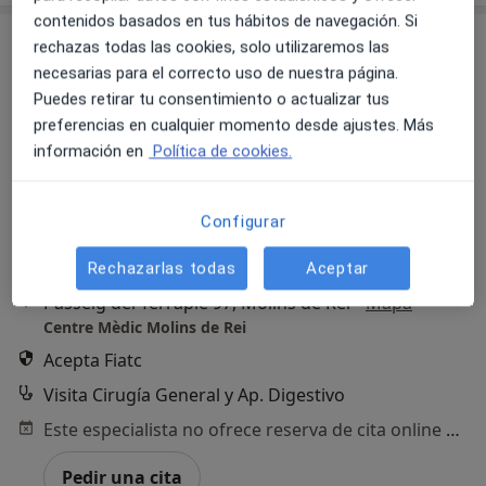
contenidos basados en tus hábitos de navegación. Si
rechazas todas las cookies, solo utilizaremos las
necesarias para el correcto uso de nuestra página.
Puedes retirar tu consentimiento o actualizar tus
preferencias en cualquier momento desde ajustes. Más
información en
Política de cookies.
Dr. Francesc Fábrega Roca
Configurar
·
Ver más
Cirujano general
21 opiniones
Rechazarlas todas
Aceptar
Passeig del Terraplè 97, Molins de Rei
•
Mapa
Centre Mèdic Molins de Rei
Acepta Fiatc
Visita Cirugía General y Ap. Digestivo
Este especialista no ofrece reserva de cita online en esta dirección.
Pedir una cita