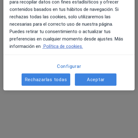
para recopilar datos con fines estadísiticos y ofrecer
10 opiniones
contenidos basados en tus hábitos de navegación. Si
rechazas todas las cookies, solo utilizaremos las
C. Vía Norte 48, Vigo
•
Mapa
4.6 y 4.8 de valoración media en Google Play y Apple
necesarias para el correcto uso de nuestra página.
Unidad de Mama Vithas-Fátima
Store
Puedes retirar tu consentimiento o actualizar tus
Acepta Adeslas ISFAS
preferencias en cualquier momento desde ajustes. Más
Consulta online
información en
Política de cookies.
Este especialista no ofrece reserva de cita online en esta dirección.
Configurar
Pedir una cita
Rechazarlas todas
Aceptar
Búsquedas relacionadas
Enfermedades más tratadas
Hernia en Vigo
Cáncer colorrectal en Vigo
Cáncer de estómago en Vigo