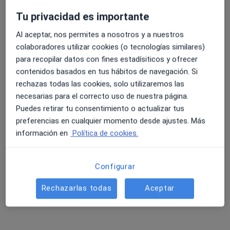
10 opiniones
Tu privacidad es importante
C. Vía Norte 48, Vigo
•
Mapa
Unidad de Mama Vithas-Fátima
Al aceptar, nos permites a nosotros y a nuestros
4.6 y 4.8 de valoración media en Google Play y Apple
Acepta DKV Seguros
colaboradores utilizar cookies (o tecnologías similares)
Store
para recopilar datos con fines estadísiticos y ofrecer
Consulta online
contenidos basados en tus hábitos de navegación. Si
Este especialista no ofrece reserva de cita online en esta dirección.
rechazas todas las cookies, solo utilizaremos las
necesarias para el correcto uso de nuestra página.
Pedir una cita
Puedes retirar tu consentimiento o actualizar tus
preferencias en cualquier momento desde ajustes. Más
información en
Política de cookies.
Configurar
Rechazarlas todas
Aceptar
Dr. Francisco García Lorenzo