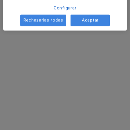
Configurar
Rechazarlas todas
Aceptar
Dr. Matteo Frasson
·
Ver más
Cirujano general, Proctólogo
359 opiniones
C/ Palleter 4, puerta 2, Valencia
•
Mapa
Premium Medical
Primera visita Cirugía General y Ap. Digestivo
110 €
Este especialista no ofrece reserva de cita online en esta dirección.
Pedir una cita