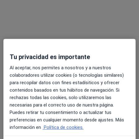
Dra. Belen Merck Navarro
·
Ver más
Cirujana general
106 opiniones
Dirección 1
Dirección 2
Online
Tu privacidad es importante
Al aceptar, nos permites a nosotros y a nuestros
Carrer de la Vall de la Ballestera 59, Valencia
•
Mapa
colaboradores utilizar cookies (o tecnologías similares)
Hospital 9 de Octubre
para recopilar datos con fines estadísiticos y ofrecer
Visita Cirugía General y Ap. Digestivo
200 €
contenidos basados en tus hábitos de navegación. Si
Este especialista no ofrece reserva de cita online en esta dirección.
rechazas todas las cookies, solo utilizaremos las
necesarias para el correcto uso de nuestra página.
Pedir una cita
Puedes retirar tu consentimiento o actualizar tus
preferencias en cualquier momento desde ajustes. Más
información en
Política de cookies.