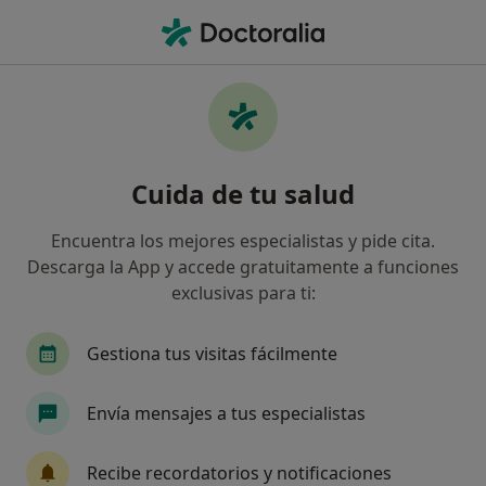
Men
Cirujano General • Vila-real, Castellón
Filtros
Seguro
Mapa
Cirujanos generales en Vila-real
Cuida de tu salud
Así organizamos los resultados
Encuentra los mejores especialistas y pide cita.
Descarga la App y accede gratuitamente a funciones
¿Cuál es tu compañía aseguradora?
exclusivas para ti:
Gestiona tus visitas fácilmente
Envía mensajes a tus especialistas
Recibe recordatorios y notificaciones