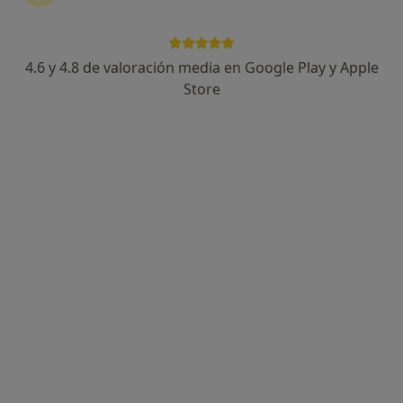
Dr. Jesus Catala Llosa
·
Ver más
Cirujano general
4.6 y 4.8 de valoración media en Google Play y Apple
24 opiniones
Store
Calle Doctor Severo Ochoa 9, Vall de Uxó
•
Mapa
Centro Médico Plana Baixa
Este especialista no ofrece reserva de cita online en esta dirección.
Pedir una cita
Dr. David Martínez Ramos