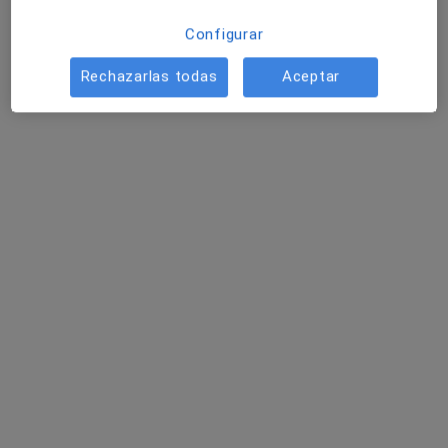
Dr. Jordi Olcina Rodriguez
·
Ver más
Cirujano oral y maxilofacial
Configurar
4 opiniones
Rechazarlas todas
Aceptar
Avenida de la Libertad, 8-10, entlo. 1ª. Edif. Alba, Murcia
•
Mapa
Centro Médico DKV Murcia
Acepta DKV Seguros
Visita Cirugía Maxilofacial
Este especialista no ofrece reserva de cita online en esta dirección.
Pedir una cita