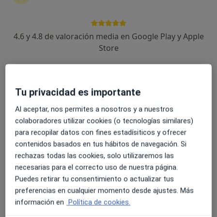
3 opiniones
PLAZA JUAN XXIII, 2, Murcia
•
Mapa
4.6 y 4.8 de valoración media en Google Play y Apple
Centro Medico Juan XXIII
Store
Acepta DKV Seguros
Visita Cirugía Maxilofacial
Este especialista no ofrece reserva de cita online en esta dirección.
Tu privacidad es importante
Pedir una cita
Al aceptar, nos permites a nosotros y a nuestros
colaboradores utilizar cookies (o tecnologías similares)
para recopilar datos con fines estadísiticos y ofrecer
contenidos basados en tus hábitos de navegación. Si
rechazas todas las cookies, solo utilizaremos las
necesarias para el correcto uso de nuestra página.
Puedes retirar tu consentimiento o actualizar tus
preferencias en cualquier momento desde ajustes. Más
información en
Política de cookies.