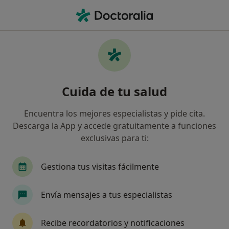
Men
Cirujano Oral Y Maxilofacial • Murcia, Murcia
Filtros
Seguro:
DKV Seguros
Cirujanos maxilofaciales de DKV Seguros en
Cuida de tu salud
Murcia
Así organizamos los resultados
Encuentra los mejores especialistas y pide cita.
Descarga la App y accede gratuitamente a funciones
exclusivas para ti:
Gestiona tus visitas fácilmente
Envía mensajes a tus especialistas
Dr. Antonio Javier Gomez Poveda
Recibe recordatorios y notificaciones
·
Ver más
Cirujano oral y maxilofacial