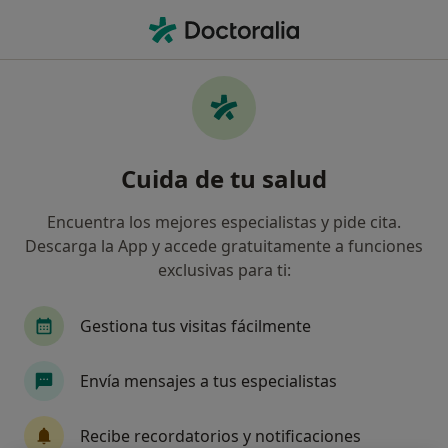
Men
Cirujano Oral Y Maxilofacial • Palma de Mallorca, Islas Baleares
Filtros
Seguro
Mapa
Cirujanos maxilofaciales de Divina Pastora
Cuida de tu salud
en Palma de Mallorca
Así organizamos los resultados
Encuentra los mejores especialistas y pide cita.
Descarga la App y accede gratuitamente a funciones
exclusivas para ti:
Gestiona tus visitas fácilmente
Envía mensajes a tus especialistas
Dr. Sergi Janeiro Barrera
Recibe recordatorios y notificaciones
·
Ver más
Cirujano oral y maxilofacial