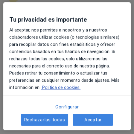
36 opiniones
Cl. Santiago Rusiñol, 9, Palma de Mallorca
•
Mapa
Tu privacidad es importante
4.6 y 4.8 de valoración media en Google Play y Apple
Clínica Rotger
Store
Al aceptar, nos permites a nosotros y a nuestros
Primera visita Cirugía Oral y Maxilofacial
Precio sin especificar
colaboradores utilizar cookies (o tecnologías similares)
Este especialista no ofrece reserva de cita online en esta dirección.
para recopilar datos con fines estadísiticos y ofrecer
contenidos basados en tus hábitos de navegación. Si
Pedir una cita
rechazas todas las cookies, solo utilizaremos las
necesarias para el correcto uso de nuestra página.
Puedes retirar tu consentimiento o actualizar tus
preferencias en cualquier momento desde ajustes. Más
información en
Política de cookies.
Configurar
Rechazarlas todas
Aceptar
Clínica Rotger
·
Ver
Cirujano oral y maxilofacial, Acupuntor, Analista clínico