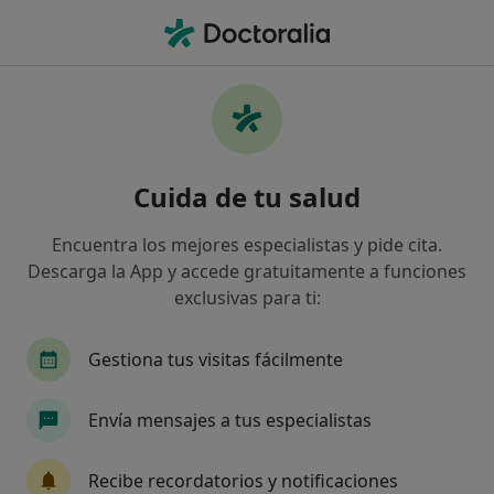
Men
Cirujano Oral Y Maxilofacial • Palma de Mallorca, Islas Baleares
Filtros
Seguro:
HNA - Hermandad Arq
Cirujanos maxilofaciales de HNA -
Cuida de tu salud
Hermandad Arquitectos en Palma de
Mallorca
Encuentra los mejores especialistas y pide cita.
Así organizamos los resultados
Descarga la App y accede gratuitamente a funciones
exclusivas para ti:
Gestiona tus visitas fácilmente
Envía mensajes a tus especialistas
Recibe recordatorios y notificaciones
Dr. Sergi Janeiro Barrera