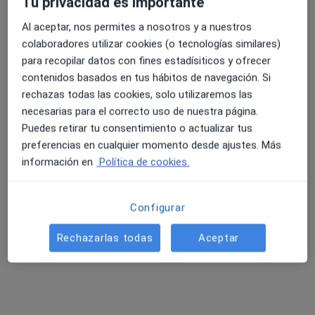
Tu privacidad es importante
Al aceptar, nos permites a nosotros y a nuestros
Dra. Fátima Martínez Pérez
colaboradores utilizar cookies (o tecnologías similares)
·
Ver más
4.6 y 4.8 de valoración media en Google Play y Apple
Cirujano oral y maxilofacial, Médico estético
para recopilar datos con fines estadísiticos y ofrecer
8 opiniones
Store
contenidos basados en tus hábitos de navegación. Si
C/Secundino Alonso esq C/León y Castillo, Puerto del Rosario
•
Mapa
rechazas todas las cookies, solo utilizaremos las
Hospital Parque Fuerteventura
necesarias para el correcto uso de nuestra página.
Puedes retirar tu consentimiento o actualizar tus
Visita Cirugía Maxilofacial
Precio sin especificar
preferencias en cualquier momento desde ajustes. Más
Este especialista no ofrece reserva de cita online en esta dirección.
información en
Política de cookies.
Pedir una cita
Configurar
Rechazarlas todas
Aceptar