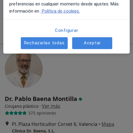
preferencias en cualquier momento desde ajustes. Más
Primera visita Cirugía Plástica, Estética y Reparadora
desde 30 €
información en
Política de cookies.
Este especialista no ofrece reserva de cita online en esta dirección.
Pedir una cita
Configurar
Rechazarlas todas
Aceptar
Dr. Pablo Baena Montilla
·
Ver más
Cirujano plástico
375 opiniones
Pl. Plaza Horticultor Corset 6, Valencia
•
Mapa
Clinica Dr. Baena, S.L.