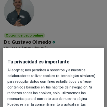
Opción de pago online
Dr. Gustavo Olmedo
·
Ver más
Cirujano plástico
8 opiniones
Tu privacidad es importante
Especialista en liposucción y rejuvenecimiento
Más de 20 años en cirugía estética avanzada
Al aceptar, nos permites a nosotros y a nuestros
colaboradores utilizar cookies (o tecnologías similares)
Resultados naturales con trato cercano
para recopilar datos con fines estadísiticos y ofrecer
Dirección 1
Dirección 2
Online
contenidos basados en tus hábitos de navegación. Si
rechazas todas las cookies, solo utilizaremos las
necesarias para el correcto uso de nuestra página.
Carrer de Matias Perelló 58, Valencia
•
Mapa
Puedes retirar tu consentimiento o actualizar tus
Clínica Lubens