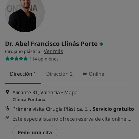
psicológico?
Sí, varias veces
Sí, una vez
Dr. Abel Francisco Llinás Porte
No, pero lo consideraría
·
Ver más
Cirujano plástico
No, y no confío en ello
114 opiniones
Continuar
Dirección 1
Dirección 2
Online
Alicante 31, Valencia
•
Mapa
Clínica Fontana
Primera visita Cirugía Plástica, Estética y Reparadora
Servicio gratuito
Este especialista no ofrece reserva de cita online en esta dirección.
Pedir una cita