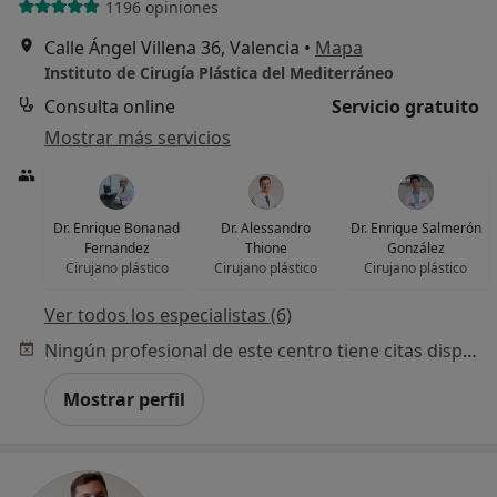
1196 opiniones
Calle Ángel Villena 36, Valencia
•
Mapa
Instituto de Cirugía Plástica del Mediterráneo
Consulta online
Servicio gratuito
Mostrar más servicios
Dr. Enrique Bonanad
Dr. Alessandro
Dr. Enrique Salmerón
Fernandez
Thione
González
Cirujano plástico
Cirujano plástico
Cirujano plástico
Ver todos los especialistas (6)
Ningún profesional de este centro tiene citas disponibles
Mostrar perfil
¿Alguna vez has usado una app
o chatbot de IA para hablar
sobre un tema emocional o