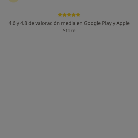
4.6 y 4.8 de valoración media en Google Play y Apple
Store
Opción de pago online
Dr. Gustavo Olmedo
·
Ver más
Cirujano plástico
8 opiniones
Especialista en liposucción y rejuvenecimiento
Más de 20 años en cirugía estética avanzada
Resultados naturales con trato cercano
Dirección 1
Dirección 2
Online
Carrer de Matias Perelló 58, Valencia
•
Mapa
Clínica Lubens