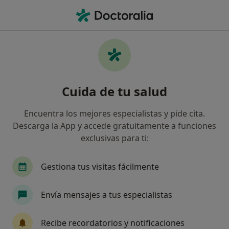
Men
Cirujano Plástico • Patraix, Valencia, Valencia
Filtros
Seguro
Mapa
Cirujanos plásticos en Patraix, Valencia
Cuida de tu salud
Así organizamos los resultados
Encuentra los mejores especialistas y pide cita.
Descarga la App y accede gratuitamente a funciones
¿Cuál es tu compañía aseguradora?
exclusivas para ti:
Adeslas
Asisa
Sanitas
Mapfre
Gestiona tus visitas fácilmente
Axa
Ver más
Envía mensajes a tus especialistas
Recibe recordatorios y notificaciones