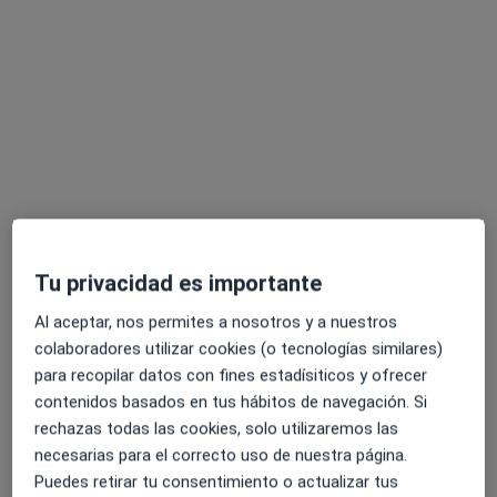
Primera visita Cirugía Plástica, Estética y Reparadora
30 €
Este especialista no ofrece reserva de cita online en esta dirección.
Pedir una cita
Tu privacidad es importante
Al aceptar, nos permites a nosotros y a nuestros
Dr. Roberto Molto Garcia
colaboradores utilizar cookies (o tecnologías similares)
·
Ver más
Cirujano plástico
para recopilar datos con fines estadísiticos y ofrecer
26 opiniones
contenidos basados en tus hábitos de navegación. Si
rechazas todas las cookies, solo utilizaremos las
Cl Colón nº 9, 1º, 2, Valencia
•
Mapa
necesarias para el correcto uso de nuestra página.
Clínica Dr. Moltó
Puedes retirar tu consentimiento o actualizar tus
Primera visita Cirugía Plástica, Estética y Reparadora
1 €