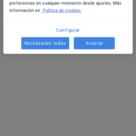
preferencias en cualquier momento desde ajustes. Más
Este especialista no ofrece reserva de cita online en esta dirección.
información en
Política de cookies.
Pedir una cita
Configurar
Rechazarlas todas
Aceptar
Dr. Enrique Bonanad Fernandez
·
Ver más
Cirujano plástico
181 opiniones
Dirección 1
Dirección 2