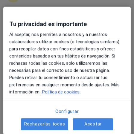
Hospitales San Roque Las Palmas de Gran
4.6 y 4.8 de valoración media en Google Play y Apple
Tu privacidad es importante
Canaria
Store
·
Ver más
Cirujano torácico, Alergólogo, Analista clínico
Al aceptar, nos permites a nosotros y a nuestros
258 opiniones
colaboradores utilizar cookies (o tecnologías similares)
para recopilar datos con fines estadísiticos y ofrecer
c/ Dolores de la Rocha, 5, Las Palmas de Gran Canaria
•
Mapa
contenidos basados en tus hábitos de navegación. Si
Hospitales San Roque Las Palmas de Gran Canaria
rechazas todas las cookies, solo utilizaremos las
Ningún profesional de este centro tiene citas disponibles
necesarias para el correcto uso de nuestra página.
Puedes retirar tu consentimiento o actualizar tus
Mostrar perfil
preferencias en cualquier momento desde ajustes. Más
información en
Política de cookies.
Configurar
Rechazarlas todas
Aceptar