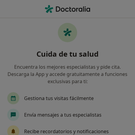
Men
Cirujano Torácico • Las Palmas de Gran Canaria, Las Palmas
Filtros
Seguro
Mapa
Cirujanos torácicos en Las Palmas de Gran
Cuida de tu salud
Canaria
Así organizamos los resultados
Encuentra los mejores especialistas y pide cita.
Descarga la App y accede gratuitamente a funciones
exclusivas para ti:
¿Cuál es tu compañía aseguradora?
Gestiona tus visitas fácilmente
Envía mensajes a tus especialistas
Recibe recordatorios y notificaciones