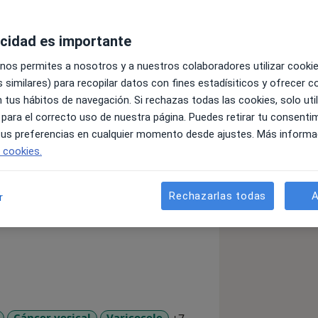
acidad es importante
 nos permites a nosotros y a nuestros colaboradores utilizar cooki
 similares) para recopilar datos con fines estadísiticos y ofrecer 
 tus hábitos de navegación. Si rechazas todas las cookies, solo uti
ciado en medicina, especialista en
 para el correcto uso de nuestra página. Puedes retirar tu consenti
 tus preferencias en cualquier momento desde ajustes. Más informa
el Hospital Universitario Puerta de
e cookies.
anidad pública con la medicina
s de reconocido prestigio como Lyx
Rechazarlas todas
A
r
del Mar de Madrid. Su área principal de
 experto en el diagnóstico y abordaje
su estancia en hospitales nacionales,
dos, en el Memorial Sloan-Kettering
ón, participando de forma continua en
e innovación además de asistir de
Cáncer vesical
Varicocele