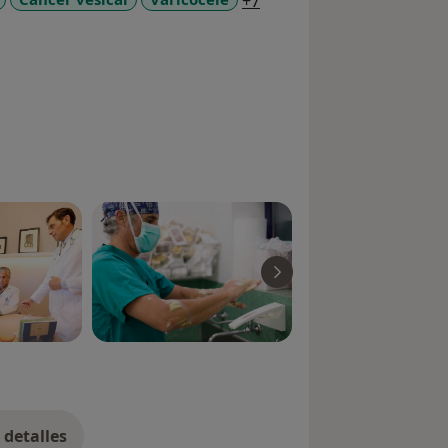
a11y_sr_more_diseases
+7
cializados como experto de
detalles
bre la experiencia