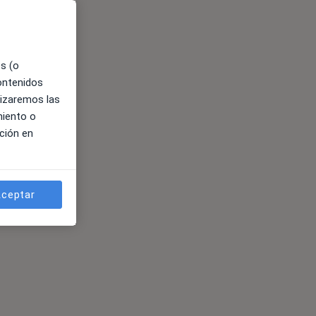
es (o
contenidos
lizaremos las
miento o
ción en
ceptar