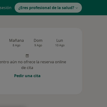
 sesión
¿Eres profesional de la salud?
Mañana
Dom
Lun
Mar
Mié
8 Ago
9 Ago
10 Ago
11 Ago
12 Ag
entro aún no ofrece la reserva online
de cita
Pedir una cita