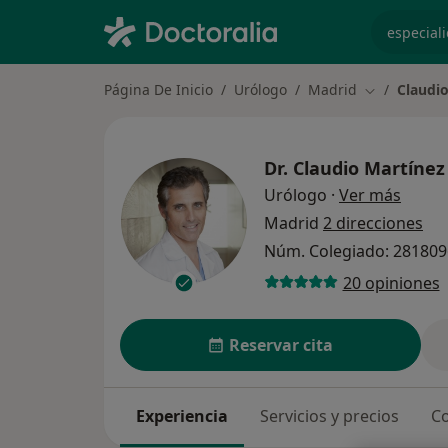
especiali
Página De Inicio
Urólogo
Madrid
Claudio
Cambiar de 
Dr.
Claudio Martínez
sobre 
Urólogo
·
Ver más
Madrid
2 direcciones
Núm. Colegiado: 28180
20 opiniones
Reservar cita
Experiencia
Servicios y precios
Co