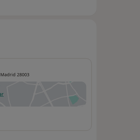
,
Madrid
28003
ar
 abre en una nueva pestaña