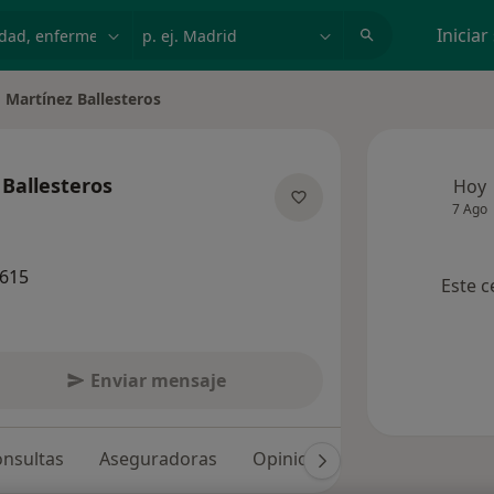
dad, enfermedad o nombre
p. ej. Madrid
Iniciar
 Martínez Ballesteros
ciudad
 Ballesteros
Hoy
7 Ago
las especializaciones
9615
Este c
Enviar mensaje
nsultas
Aseguradoras
Opiniones (20)