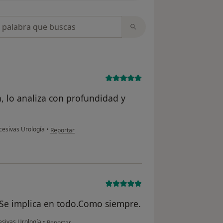
opiniones
 lo analiza con profundidad y
en opinión del usuario O.G.
cesivas Urología
•
Reportar
. Se implica en todo.Como siempre.
en opinión del usuario Adelina
esivas Urología
•
Reportar