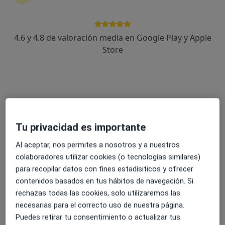
Hospital IMED Levante
·
Ver más
4.6 y 4.8 de valoración media en Google Play y Apple
Alergólogo, Analista clínico, Patólogo
95 opiniones
Store
C/ Ramón y Cajal, 7, Benidorm
•
Mapa
Hospital IMED Levante
Ningún profesional de este centro tiene citas disponibles
Mostrar perfil
Tu privacidad es importante
Al aceptar, nos permites a nosotros y a nuestros
colaboradores utilizar cookies (o tecnologías similares)
para recopilar datos con fines estadísiticos y ofrecer
contenidos basados en tus hábitos de navegación. Si
rechazas todas las cookies, solo utilizaremos las
necesarias para el correcto uso de nuestra página.
Puedes retirar tu consentimiento o actualizar tus