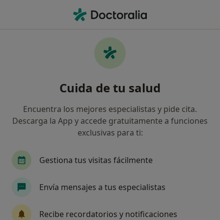
Men
Alergología • Benidorm, Alicante
Filtros
• 1
Seguro
Mapa
Centros médicos de Alergología en
Cuida de tu salud
Benidorm
Así organizamos los resultados
Encuentra los mejores especialistas y pide cita.
Descarga la App y accede gratuitamente a funciones
exclusivas para ti:
¿Cuál es tu compañía aseguradora?
Gestiona tus visitas fácilmente
Envía mensajes a tus especialistas
Recibe recordatorios y notificaciones