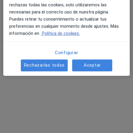
rechazas todas las cookies, solo utilizaremos las
necesarias para el correcto uso de nuestra página.
Opción de pago online
Puedes retirar tu consentimiento o actualizar tus
Clinica Doctores Mario León
4.6 y 4.8 de valoración media en Google Play y Apple
preferencias en cualquier momento desde ajustes. Más
Store
·
Angiólogo y cirujano vascular, Dermatólogo, Médico estético
información en
Política de cookies.
Ver más
1259 opiniones
Configurar
Calle Cervantes numero 22 1º, Mérida
•
Mapa
Clinica Doctores Mario León
Rechazarlas todas
Aceptar
Ningún profesional de este centro tiene citas disponibles
Mostrar perfil
Página De Inicio
Centros Médicos
Angiología Y Cirugía Vascular
Mérida
Cambiar de ciudad