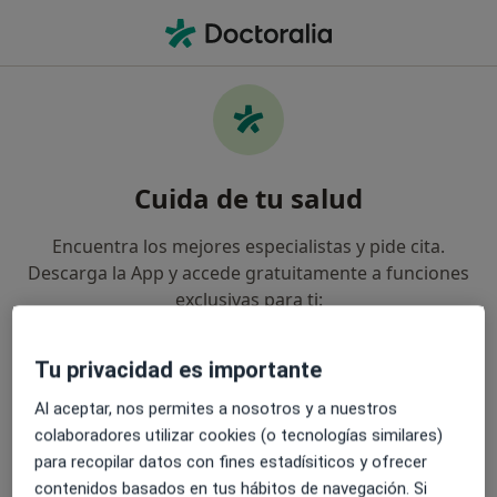
Men
Angiología Y Cirugía Vascular • Mérida, Badajoz
Filtros
• 1
Seguro
Mapa
Centros médicos de Angiología y Cirugía
Cuida de tu salud
Vascular en Mérida
Así organizamos los resultados
Encuentra los mejores especialistas y pide cita.
Descarga la App y accede gratuitamente a funciones
exclusivas para ti:
¿Cuál es tu compañía aseguradora?
Gestiona tus visitas fácilmente
Tu privacidad es importante
Al aceptar, nos permites a nosotros y a nuestros
Envía mensajes a tus especialistas
colaboradores utilizar cookies (o tecnologías similares)
para recopilar datos con fines estadísiticos y ofrecer
Recibe recordatorios y notificaciones
contenidos basados en tus hábitos de navegación. Si