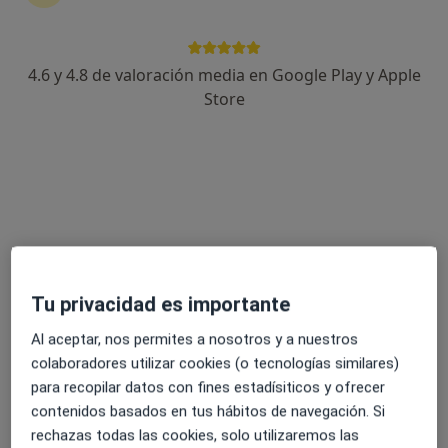
Ver más
35 opiniones
4.6 y 4.8 de valoración media en Google Play y Apple
Paseo de la Alameda 12 bis bajo, Valencia
•
Mapa
Store
Policlínico Valencia
Acepta Asisa
Ningún profesional de este centro tiene citas disponibles
Mostrar perfil
Tu privacidad es importante
Al aceptar, nos permites a nosotros y a nuestros
colaboradores utilizar cookies (o tecnologías similares)
para recopilar datos con fines estadísiticos y ofrecer
contenidos basados en tus hábitos de navegación. Si
rechazas todas las cookies, solo utilizaremos las
Hospital Vithas Valencia 9 de Octubre