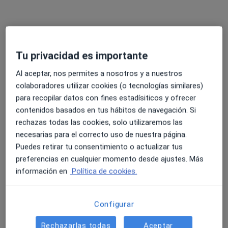
242 opiniones
Company 30, Palma de Mallorca
•
Mapa
Clínica Juaneda
Acepta Axa
Tu privacidad es importante
Visita Cardiología
Al aceptar, nos permites a nosotros y a nuestros
colaboradores utilizar cookies (o tecnologías similares)
Ningún profesional de este centro tiene citas disponibles
para recopilar datos con fines estadísiticos y ofrecer
Mostrar perfil
contenidos basados en tus hábitos de navegación. Si
rechazas todas las cookies, solo utilizaremos las
necesarias para el correcto uso de nuestra página.
Puedes retirar tu consentimiento o actualizar tus
preferencias en cualquier momento desde ajustes. Más
información en
Política de cookies.
Configurar
Balear de Chequeos, S.L.
Rechazarlas todas
Aceptar