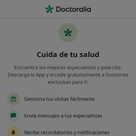
Men
Cardiología • Palma de Mallorca, Islas Baleares
Filtros
• 1
Seguro:
Axa
Ma
Centros médicos de Cardiología con Axa en
Cuida de tu salud
Palma de Mallorca
Así organizamos los resultados
Encuentra los mejores especialistas y pide cita.
Descarga la App y accede gratuitamente a funciones
exclusivas para ti:
Gestiona tus visitas fácilmente
Envía mensajes a tus especialistas
Instituto de Cardiología Blanquerna
Recibe recordatorios y notificaciones
Cardiólogo, Especialista en medicina del deporte, Médico