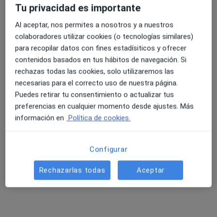
Tu privacidad es importante
269 opiniones
Al aceptar, nos permites a nosotros y a nuestros
Cl. Anselm Clavé, 93, Blanes
•
Mapa
4.6 y 4.8 de valoración media en Google Play y Apple
colaboradores utilizar cookies (o tecnologías similares)
Polimèdic Blanes
Store
para recopilar datos con fines estadísiticos y ofrecer
Acepta Seguros Bilbao
contenidos basados en tus hábitos de navegación. Si
Primera visita Cirugía General y Ap. Digestivo
rechazas todas las cookies, solo utilizaremos las
Mostrar más servicios
necesarias para el correcto uso de nuestra página.
Puedes retirar tu consentimiento o actualizar tus
Ningún profesional de este centro tiene citas disponibles
preferencias en cualquier momento desde ajustes. Más
información en
Política de cookies.
Mostrar perfil
Configurar
Rechazarlas todas
Aceptar