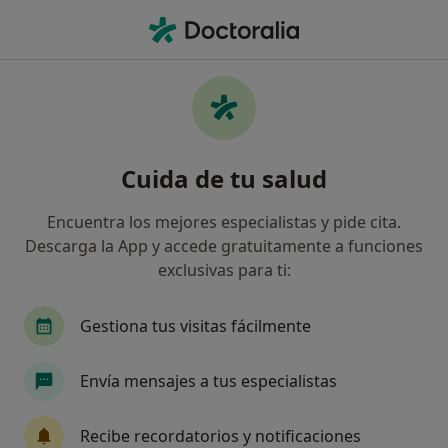
Men
Cirugía Oral Y Maxilofacial • Oviedo, Asturias
Filtros
• 1
Seguro
Mapa
Centros médicos de Cirugía Oral y
Cuida de tu salud
Maxilofacial en Oviedo
Así organizamos los resultados
Encuentra los mejores especialistas y pide cita.
Descarga la App y accede gratuitamente a funciones
exclusivas para ti:
¿Cuál es tu compañía aseguradora?
Gestiona tus visitas fácilmente
Envía mensajes a tus especialistas
Recibe recordatorios y notificaciones