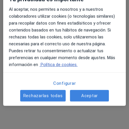
Clínica Rodriguez-Recio
Al aceptar, nos permites a nosotros y a nuestros
colaboradores utilizar cookies (o tecnologías similares)
Cirujano oral y maxilofacial, Médico estético, Dentista
para recopilar datos con fines estadísiticos y ofrecer
Fray Ceferino, 50, Oviedo
•
Mapa
contenidos basados en tus hábitos de navegación. Si
Clínica Rodriguez-Recio
rechazas todas las cookies, solo utilizaremos las
Visita Cirugía Maxilofacial
Precio sin especificar
necesarias para el correcto uso de nuestra página.
Mostrar más servicios
Puedes retirar tu consentimiento o actualizar tus
preferencias en cualquier momento desde ajustes. Más
Ningún profesional de este centro tiene citas disponibles
información en
Política de cookies.
Mostrar perfil
Configurar
Rechazarlas todas
Aceptar