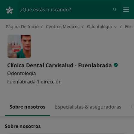
Men
¿Qué estás buscando?
Página De Inicio
Centros Médicos
Odontología
Fue
Cambiar d
Clínica Dental Carvisalud - Fuenlabrada
Odontología
Fuenlabrada
1 dirección
Sobre nosotros
Especialistas & aseguradoras
C
Sobre nosotros