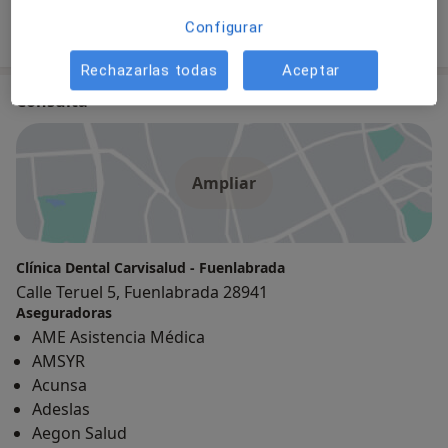
Dentista
Configurar
Rechazarlas todas
Aceptar
Consulta
Ampliar
Clínica Dental Carvisalud - Fuenlabrada
Calle Teruel 5, Fuenlabrada 28941
Aseguradoras
AME Asistencia Médica
AMSYR
Acunsa
Adeslas
Aegon Salud