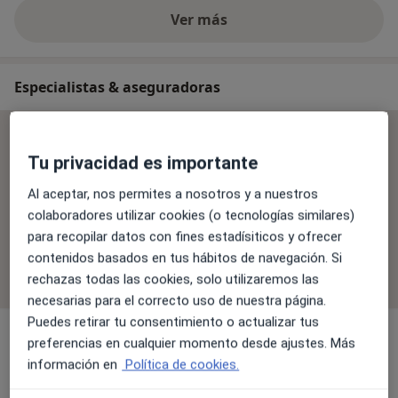
Ver más
Especialistas & aseguradoras
Se aceptan aseguradoras
Tu privacidad es importante
La cobertura varía en función del especialista, la
ubicación y el servicio. Confirma la cobertura en el
Al aceptar, nos permites a nosotros y a nuestros
proceso de reserva.
colaboradores utilizar cookies (o tecnologías similares)
para recopilar datos con fines estadísiticos y ofrecer
contenidos basados en tus hábitos de navegación. Si
Filtrar por aseguradora
rechazas todas las cookies, solo utilizaremos las
necesarias para el correcto uso de nuestra página.
Puedes retirar tu consentimiento o actualizar tus
preferencias en cualquier momento desde ajustes. Más
información en
Política de cookies.
Dra. Valeria Melissa Carbajal Villavicencio