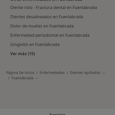
Diente roto - Fractura dental en Fuenlabrada
Dientes desalineados en Fuenlabrada
Dolor de muelas en Fuenlabrada
Enfermedad periodontal en Fuenlabrada
Gingivitis en Fuenlabrada
Ver más (15)
Más en esta categoría: Otras enfermedades 
Página De Inicio
Enfermedades
Dientes Apiñados
Cambia
Fuenlabrada
Cambiar de ciudad