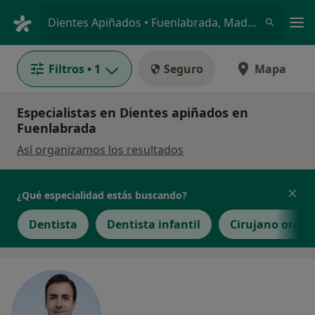
Men
Dientes Apiñados • Fuenlabrada, Madrid
Filtros
• 1
Seguro
Mapa
Especialistas en Dientes apiñados en
Fuenlabrada
Así organizamos los resultados
¿Qué especialidad estás buscando?
Dentista
Dentista infantil
Cirujano oral y