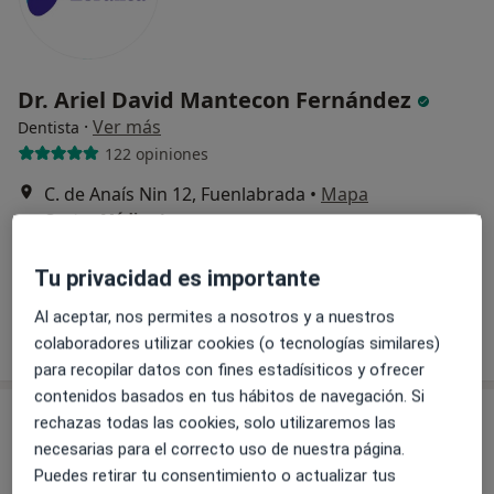
Dr. Ariel David Mantecon Fernández
·
Ver más
Dentista
122 opiniones
C. de Anaís Nin 12, Fuenlabrada
•
Mapa
Centro Médico Loranca
Primera visita Odontología
Servicio gratuito
Tu privacidad es importante
Este especialista no ofrece reserva de cita online en esta dirección.
Al aceptar, nos permites a nosotros y a nuestros
Pedir una cita
colaboradores utilizar cookies (o tecnologías similares)
para recopilar datos con fines estadísiticos y ofrecer
contenidos basados en tus hábitos de navegación. Si
rechazas todas las cookies, solo utilizaremos las
necesarias para el correcto uso de nuestra página.
Puedes retirar tu consentimiento o actualizar tus