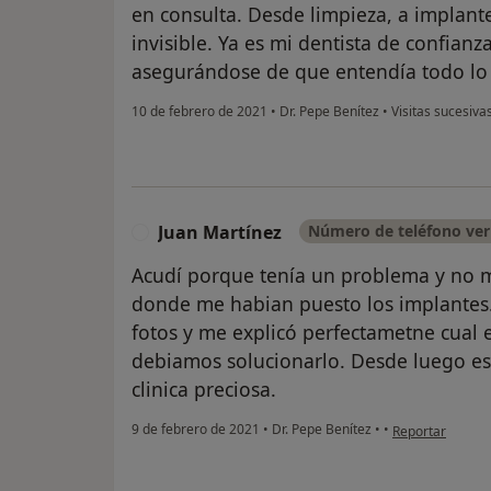
en consulta. Desde limpieza, a implant
invisible. Ya es mi dentista de confianz
asegurándose de que entendía todo lo 
10 de febrero de 2021
•
Dr. Pepe Benítez
•
Visitas sucesiva
Juan Martínez
Número de teléfono ver
J
Acudí porque tenía un problema y no m
donde me habian puesto los implantes. 
fotos y me explicó perfectametne cual 
debiamos solucionarlo. Desde luego e
clinica preciosa.
en opinión del u
9 de febrero de 2021
•
Dr. Pepe Benítez
•
•
Reportar