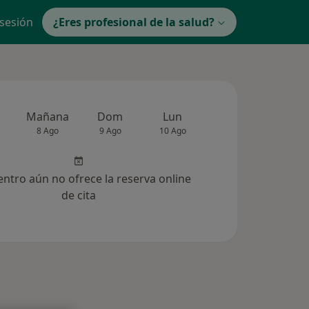
 sesión
¿Eres profesional de la salud?
Mañana
Dom
Lun
Mar
Mié
8 Ago
9 Ago
10 Ago
11 Ago
12 Ag
entro aún no ofrece la reserva online
de cita