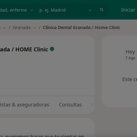
dad, enfermedad o nombre
p. ej. Madrid
Iniciar
a
Granada
Clínica Dental Granada / Home Clinic
Cambiar de ciudad
Cambiar de ciudad
nada / HOME Clinic
Hoy
7 Ago
Este c
listas & aseguradoras
Consultas
Opiniones
da, queremos hacer que te sientas en