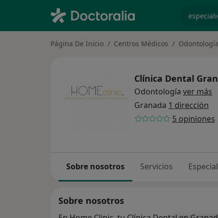
especiali
Página De Inicio
Centros Médicos
Odontologí
Clínica Dental Gra
Odontología
ver más
Granada
1 dirección
5 opiniones
Sobre nosotros
Servicios
Especia
Sobre nosotros
En Home Clinic, tu Clínica Dental en Grana