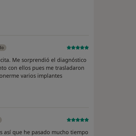
usuario María Martín
do
cita. Me sorprendió el diagnóstico
nto con ellos pues me trasladaron
ponerme varios implantes
 del usuario Ignacio R.
os así que he pasado mucho tiempo