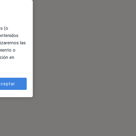
es (o
contenidos
lizaremos las
miento o
ción en
ceptar