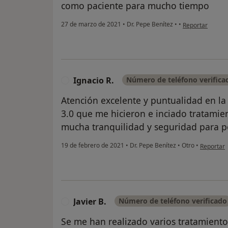
como paciente para mucho tiempo
en opinión del 
27 de marzo de 2021
•
Dr. Pepe Benítez
•
•
Reportar
Ignacio R.
Número de teléfono verifica
I
Atención excelente y puntualidad en la 
3.0 que me hicieron e inciado tratamie
mucha tranquilidad y seguridad para 
en opinión
19 de febrero de 2021
•
Dr. Pepe Benítez
•
Otro
•
Reportar
Javier B.
Número de teléfono verificado
J
Se me han realizado varios tratamient