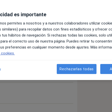
a vida, ese que tanto echas de menos. Por
bre y apellidos: Pepe Benítez y
acidad es importante
 nos permites a nosotros y a nuestros colaboradores utilizar cooki
 similares) para recopilar datos con fines estadísiticos y ofrecer 
 muchas ocasiones, en algo frío, lejano,
 tus hábitos de navegación. Si rechazas todas las cookies, solo uti
erte y con cambios de doctores a lo
 para el correcto uso de nuestra página. Puedes retirar tu consenti
 tus preferencias en cualquier momento desde ajustes. Más informa
e cookies.
 Granada y a tus doctores preparados
ente para conocer tu historia medica y
 familia.
Rechazarlas todas
A
r
 mereces un tratamiento
y con la última tecnología en
uarnos a tu situación y darte las