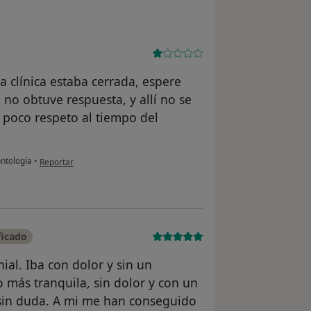
a clínica estaba cerrada, espere
 no obtuve respuesta, y allí no se
 poco respeto al tiempo del
en opinión del usuario Isabel
ntología
•
Reportar
ficado
ial. Iba con dolor y sin un
o más tranquila, sin dolor y con un
 sin duda. A mi me han conseguido