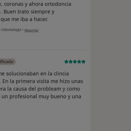
e, coronas y ahora ortodoncia
a. Buen trato siempre y
que me iba a hacer.
en opinión del usuario Javier B.
s Odontología
•
Reportar
ificado
e solucionaban en la clincia
En la primera visita me hizo unas
era la causa del probleam y como
s un profesional muy bueno y una
suario Juan Martínez