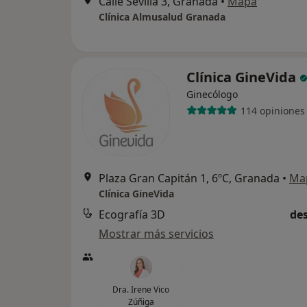
Calle Sevilla 3, Granada
•
Mapa
Clínica Almusalud Granada
Clínica GineVida
Ginecólogo
114 opiniones
Plaza Gran Capitán 1, 6ºC, Granada
•
Ma
Clínica GineVida
Ecografía 3D
des
Mostrar más servicios
Dra. Irene Vico
Zúñiga