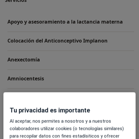
Apoyo y asesoramiento a la lactancia materna
Colocación del Anticonceptivo Implanon
Anexectomía
Amniocentesis
Biopsia de cuello uterino
Tu privacidad es importante
+ 85 servicios
Al aceptar, nos permites a nosotros y a nuestros
colaboradores utilizar cookies (o tecnologías similares)
¿Cómo funcionan los precios?
para recopilar datos con fines estadísiticos y ofrecer