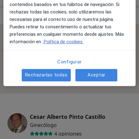
contenidos basados en tus hábitos de navegación. Si
rechazas todas las cookies, solo utilizaremos las
Especialistas & aseguradoras
necesarias para el correcto uso de nuestra página.
Puedes retirar tu consentimiento o actualizar tus
preferencias en cualquier momento desde ajustes. Más
Se aceptan aseguradoras
información en
Política de cookies.
La cobertura varía en función del especialista, la
ubicación y el servicio. Confirma la cobertura en el
proceso de reserva.
Configurar
Rechazarlas todas
Aceptar
Filtrar por aseguradora
Cesar Alberto Pinto Castillo
Ginecólogo
4 opiniones