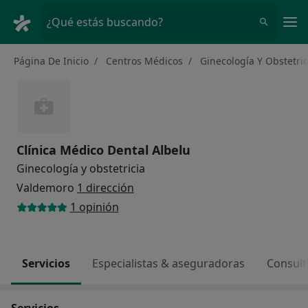
Men
¿Qué estás buscando?
Página De Inicio
Centros Médicos
Ginecología Y Obstetric
Clínica Médico Dental Albelu
Ginecología y obstetricia
Valdemoro
1 dirección
1 opinión
Servicios
Especialistas & aseguradoras
Consult
Servicios