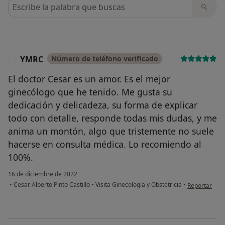
Busca en opiniones
YMRC
Número de teléfono verificado
Y
El doctor Cesar es un amor. Es el mejor
ginecólogo que he tenido. Me gusta su
dedicación y delicadeza, su forma de explicar
todo con detalle, responde todas mis dudas, y me
anima un montón, algo que tristemente no suele
hacerse en consulta médica. Lo recomiendo al
100%.
16 de diciembre de 2022
en opinión d
•
Cesar Alberto Pinto Castillo
•
Visita Ginecología y Obstetricia
•
Reportar