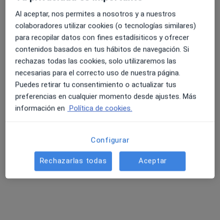
Al aceptar, nos permites a nosotros y a nuestros
colaboradores utilizar cookies (o tecnologías similares)
Ampliar
4.6 y 4.8 de valoración media en Google Play y Apple
para recopilar datos con fines estadísiticos y ofrecer
Store
contenidos basados en tus hábitos de navegación. Si
rechazas todas las cookies, solo utilizaremos las
Clínica San Rafael
necesarias para el correcto uso de nuestra página.
Calle La Estrecha, 33, Oviedo 33011
Puedes retirar tu consentimiento o actualizar tus
preferencias en cualquier momento desde ajustes. Más
información en
Política de cookies.
Preguntas frecuentes
¿Qué especialidades trata Clínica San Rafael en
Configurar
Oviedo?
Clínica San Rafael cuenta con un amplio equipo en
Rechazarlas todas
Aceptar
Oviedo que cubre las siguientes especialidades:
Psiquiatría.
¿Qué servicios realiza Clínica San Rafael?
¿Puedo hacer la visita en Clínica San Rafael de forma