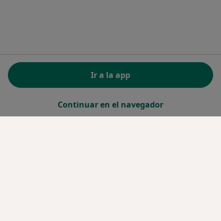
Ir a la app
Continuar en el navegador
Servicio
Términos y condiciones
Política privacidad pacientes
Política privacidad profesionales
Política de privacidad para determinados
profesionales de la salud
Política de cookies
Así organizamos los resultados