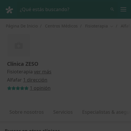
Men
¿Qué estás buscando?
Página De Inicio
Centros Médicos
Fisioterapia
Alfaf
Cambiar d
Clínica ZESO
Fisioterapia
ver más
Alfafar
1 dirección
1 opinión
Sobre nosotros
Servicios
Especialistas & asegu
Buscar en otras clínicas