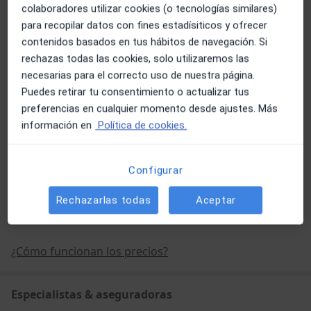
colaboradores utilizar cookies (o tecnologías similares)
para recopilar datos con fines estadísiticos y ofrecer
Visita Fisioterapia
contenidos basados en tus hábitos de navegación. Si
rechazas todas las cookies, solo utilizaremos las
necesarias para el correcto uso de nuestra página.
Visitas sucesivas Osteopatía
Puedes retirar tu consentimiento o actualizar tus
preferencias en cualquier momento desde ajustes. Más
Visita sucesiva fisioterapia
información en
Política de cookies.
Exploración y diagnóstico de ATM
Configurar
+ 6 servicios
Rechazarlas todas
Aceptar
¿Cómo funcionan los precios?
Especialistas & aseguradoras