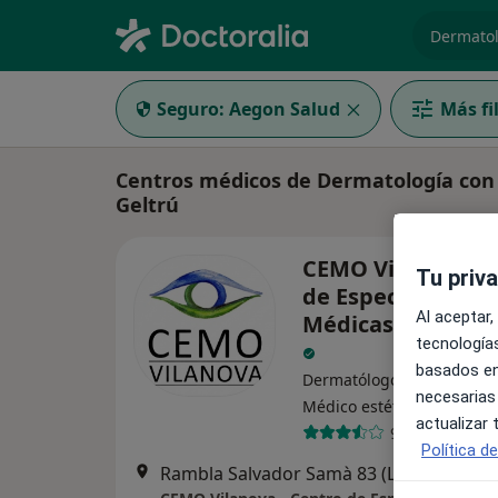
especiali
Seguro:
Aegon Salud
Más fi
Centros médicos de Dermatología con 
Geltrú
CEMO Vilanova - 
Tu priv
de Especialidades
Al aceptar,
Médicas y Oftalm
tecnologías
basados en
Dermatólogo, Fisioterapeu
necesarias
·
Ver má
Médico estético
actualizar
9 opiniones
Política d
Rambla Salvador Samà 