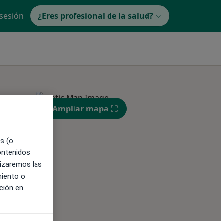
 sesión
¿Eres profesional de la salud?
Ampliar mapa
ible
es (o
contenidos
lizaremos las
miento o
ción en