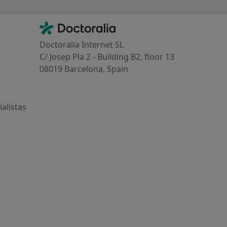
Contacto
Doctoralia - Página de inicio
Doctoralia Internet SL
C/ Josep Pla 2 - Building B2, floor 13
08019 Barcelona, Spain
alistas