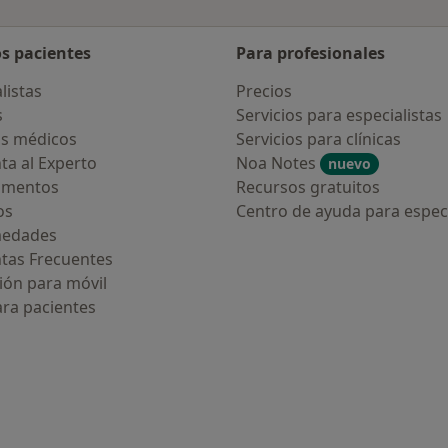
os pacientes
Para profesionales
listas
Precios
s
Servicios para especialistas
s médicos
Servicios para clínicas
ta al Experto
Noa Notes
nuevo
amentos
Recursos gratuitos
os
Centro de ayuda para especi
medades
tas Frecuentes
ión para móvil
ara pacientes