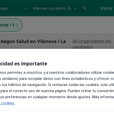
dad, enfermedad o nombre
p. ej. Madrid
Iniciar
ltros
•
1
Aegon Salud en Vilanova i La
Así organizamos los
resultados
La reserva de cita online no está dispon
Centro
acidad es importante
Mostrar perfil
 nos permites a nosotros y a nuestros colaboradores utilizar cooki
ología
 similares) para recopilar datos con fines estadísiticos y ofrecer 
 tus hábitos de navegación. Si rechazas todas las cookies, solo uti
ta,
 para el correcto uso de nuestra página. Puedes retirar tu consenti
s
 tus preferencias en cualquier momento desde ajustes. Más informa
e cookies.
83 (Local D), Vilanova i La Geltrú
•
Mapa