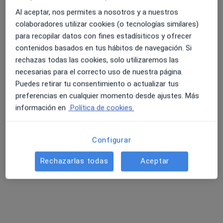
4448 opiniones
Al aceptar, nos permites a nosotros y a nuestros
colaboradores utilizar cookies (o tecnologías similares)
Dirección 1
Dirección 2
para recopilar datos con fines estadísiticos y ofrecer
4.6 y 4.8 de valoración media en Google Play y Apple
contenidos basados en tus hábitos de navegación. Si
Store
rechazas todas las cookies, solo utilizaremos las
Paseo de los Rosales 28 Dpdo, Zaragoza
•
Mapa
necesarias para el correcto uso de nuestra página.
Grupo Hospitalario Hernán Cortés
Puedes retirar tu consentimiento o actualizar tus
Acepta Cigna Healthcare España
preferencias en cualquier momento desde ajustes. Más
Primera visita Dermatología
información en
Política de cookies.
Mostrar más servicios
Configurar
Rechazarlas todas
Aceptar
Dra. Claudia
Conejero Del Mazo
Dermatólogo
Ningún profesional de este centro tiene citas disponibles
Mostrar perfil