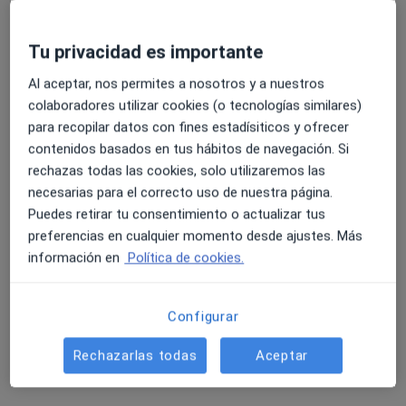
4444 opiniones
Tu privacidad es importante
Dirección 1
Dirección 2
4.6 y 4.8 de valoración media en Google Play y Apple
Al aceptar, nos permites a nosotros y a nuestros
Store
colaboradores utilizar cookies (o tecnologías similares)
Paseo de los Rosales 28 Dpdo, Zaragoza
•
Mapa
para recopilar datos con fines estadísiticos y ofrecer
Grupo Hospitalario Hernán Cortés
contenidos basados en tus hábitos de navegación. Si
Acepta HNA - Hermandad Arquitectos
rechazas todas las cookies, solo utilizaremos las
necesarias para el correcto uso de nuestra página.
Primera visita Endocrinología
Puedes retirar tu consentimiento o actualizar tus
Mostrar más servicios
preferencias en cualquier momento desde ajustes. Más
información en
Política de cookies.
Dr. Fernando Luis
Dra. Ana Isabel
Calvo Gracia
Ilundain González
Configurar
Endocrino
Endocrino
Rechazarlas todas
Aceptar
Ningún profesional de este centro tiene citas disponibles
Mostrar perfil