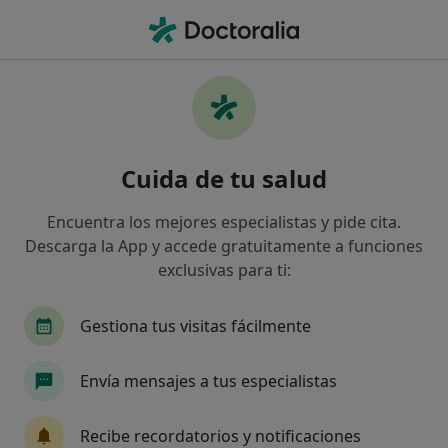
Men
Ginecología Y Obstetricia • Girona, Girona
Filtros
• 1
Seguro:
Generali Seguros
Centros médicos de Ginecología y
Cuida de tu salud
Obstetricia con Generali Seguros en Girona
Así organizamos los resultados
Encuentra los mejores especialistas y pide cita.
Descarga la App y accede gratuitamente a funciones
exclusivas para ti:
Gestiona tus visitas fácilmente
Envía mensajes a tus especialistas
Centre de Genètica Girona
Recibe recordatorios y notificaciones
Ginecólogo, Acupuntor