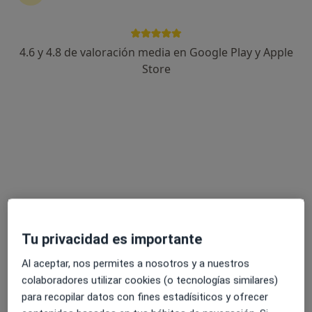
C/ Barcelona,2 ático, Girona
•
Mapa
Centre de Genètica Girona
4.6 y 4.8 de valoración media en Google Play y Apple
Acepta Generali Seguros
Store
Visita Ginecología y Obstetricia
Mostrar más servicios
Ningún profesional de este centro tiene citas disponibles
Mostrar perfil
Tu privacidad es importante
Al aceptar, nos permites a nosotros y a nuestros
colaboradores utilizar cookies (o tecnologías similares)
para recopilar datos con fines estadísiticos y ofrecer