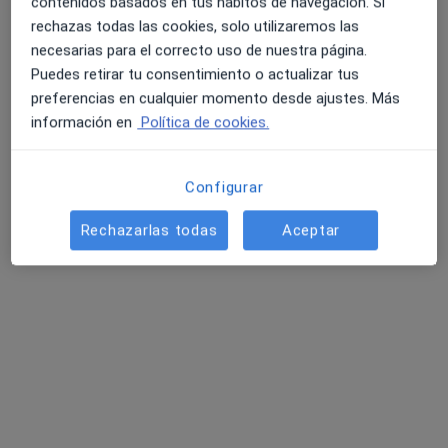
Centre Ginecològic Gidona
contenidos basados en tus hábitos de navegación. Si
rechazas todas las cookies, solo utilizaremos las
Ginecólogo, Psicólogo
necesarias para el correcto uso de nuestra página.
26 opiniones
Puedes retirar tu consentimiento o actualizar tus
Cr. Barcelona, (67-Entlo.), Girona
•
Mapa
preferencias en cualquier momento desde ajustes. Más
Centre Ginecològic Gidona
información en
Política de cookies.
Acepta Generali Seguros
Visita Ginecología y Obstetricia
Configurar
Ningún profesional de este centro tiene citas disponibles
Rechazarlas todas
Aceptar
Mostrar perfil