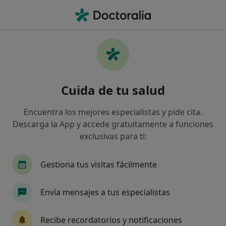
Men
Ginecología Y Obstetricia • Lugo, Lugo
Filtros
• 1
Seguro
Mapa
Centros médicos de Ginecología y
Cuida de tu salud
Obstetricia en Lugo
Así organizamos los resultados
Encuentra los mejores especialistas y pide cita.
Descarga la App y accede gratuitamente a funciones
exclusivas para ti:
¿Cuál es tu compañía aseguradora?
Sanitas
Gestiona tus visitas fácilmente
Envía mensajes a tus especialistas
Recibe recordatorios y notificaciones