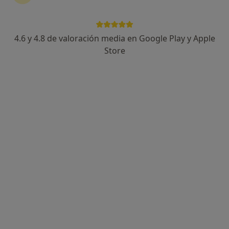
4.6 y 4.8 de valoración media en Google Play y Apple
Hospital Ribera Polusa
Store
·
Ver más
Ginecólogo, Alergólogo, Analista clínico
132 opiniones
C/ Dr. Iglesias Otero, S/N, Lugo
•
Mapa
Hospital Ribera Polusa
Ningún profesional de este centro tiene citas disponibles
Mostrar perfil