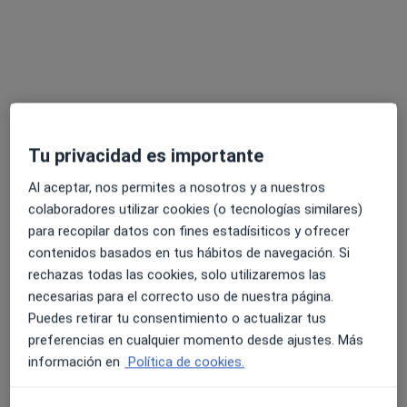
Clínica Ribera Estética Lugo
·
Ver más
Ginecólogo, Analista clínico, Cardiólogo
41 opiniones
Praza de Santo Domingo 24 (1º), Lugo
•
Mapa
Tu privacidad es importante
Clínica Ribera Estética Lugo
Visita Ginecología y Obstetricia
Precio sin especificar
Al aceptar, nos permites a nosotros y a nuestros
colaboradores utilizar cookies (o tecnologías similares)
Ningún profesional de este centro tiene citas disponibles
para recopilar datos con fines estadísiticos y ofrecer
contenidos basados en tus hábitos de navegación. Si
Mostrar perfil
rechazas todas las cookies, solo utilizaremos las
necesarias para el correcto uso de nuestra página.
Puedes retirar tu consentimiento o actualizar tus
preferencias en cualquier momento desde ajustes. Más
información en
Política de cookies.