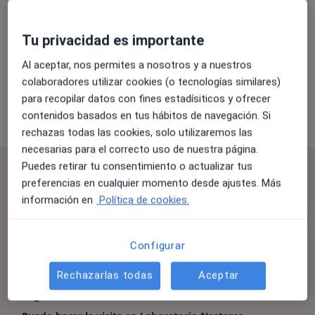
Tu privacidad es importante
Ampliar
Al aceptar, nos permites a nosotros y a nuestros
colaboradores utilizar cookies (o tecnologías similares)
para recopilar datos con fines estadísiticos y ofrecer
Laboratorio Nestares-Portales-Burgos
Av. Condes de San Isidro, 3-1º, Fuengirola 29640
contenidos basados en tus hábitos de navegación. Si
rechazas todas las cookies, solo utilizaremos las
necesarias para el correcto uso de nuestra página.
Puedes retirar tu consentimiento o actualizar tus
Preguntas frecuentes
preferencias en cualquier momento desde ajustes. Más
¿Qué especialidades trata Laboratorio Nestares-
información en
Política de cookies.
Portales-Burgos en Fuengirola?
Laboratorio Nestares-Portales-Burgos cuenta con
un amplio equipo en Fuengirola que cubre las
Configurar
siguientes especialidades: Análisis Clínicos.
Rechazarlas todas
Aceptar
¿Qué servicios realiza Laboratorio Nestares-Portales-
Burgos?