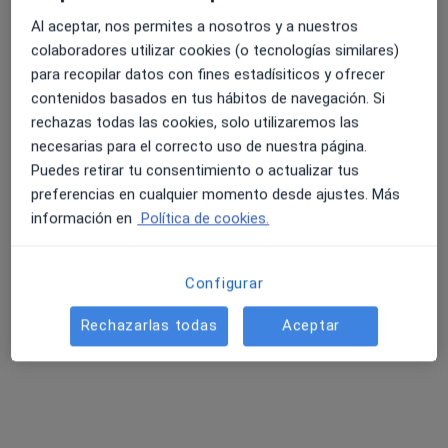
Al aceptar, nos permites a nosotros y a nuestros
colaboradores utilizar cookies (o tecnologías similares)
Dra. Isis Emeria Lopez Bordon
para recopilar datos con fines estadísiticos y ofrecer
·
Ver más
Médico general
contenidos basados en tus hábitos de navegación. Si
1 opinión
rechazas todas las cookies, solo utilizaremos las
necesarias para el correcto uso de nuestra página.
Dirección 1
Dirección 2
Puedes retirar tu consentimiento o actualizar tus
preferencias en cualquier momento desde ajustes. Más
información en
Política de cookies.
Calle Churruca 2, Fuengirola
•
Mapa
New Health Clinics "NH Clínicas"
Visita Medicina General
60 €
Configurar
Este especialista no ofrece reserva de cita online en esta dirección.
Rechazarlas todas
Aceptar
Pedir una cita