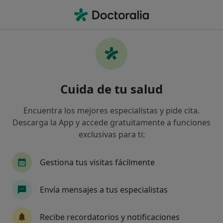
Men
Anemia • Fuengirola, Málaga
Filtros
• 1
Seguro
Mapa
Especialistas en Anemia en Fuengirola
Cuida de tu salud
Así organizamos los resultados
Encuentra los mejores especialistas y pide cita.
Descarga la App y accede gratuitamente a funciones
¿Qué especialidad estás buscando?
exclusivas para ti:
Médico general
Cardiólogo
Cirujano oral 
Gestiona tus visitas fácilmente
Envía mensajes a tus especialistas
Recibe recordatorios y notificaciones