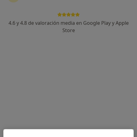
4.6 y 4.8 de valoración media en Google Play y Apple
Dra. Isis Emeria Lopez Bordon
Store
·
Ver más
Médico general
1 opinión
Dirección 1
Dirección 2
Calle Churruca 2, Fuengirola
•
Mapa
New Health Clinics "NH Clínicas"
Visita Medicina General
60 €
Este especialista no ofrece reserva de cita online en esta dirección.
Pedir una cita