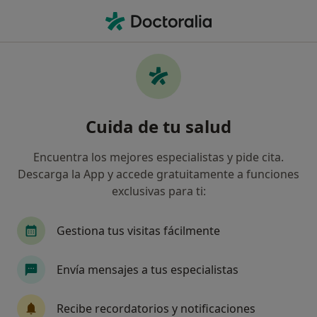
Men
Alergias Respiratorias • Fuengirola, Málaga
Filtros
• 1
Seguro
Mapa
Especialistas en Alergias respiratorias en
Cuida de tu salud
Fuengirola
Así organizamos los resultados
Encuentra los mejores especialistas y pide cita.
Descarga la App y accede gratuitamente a funciones
exclusivas para ti:
¿Qué especialidad estás buscando?
Alergólogo
Médico general
Psicólogo
Gestiona tus visitas fácilmente
Envía mensajes a tus especialistas
Recibe recordatorios y notificaciones