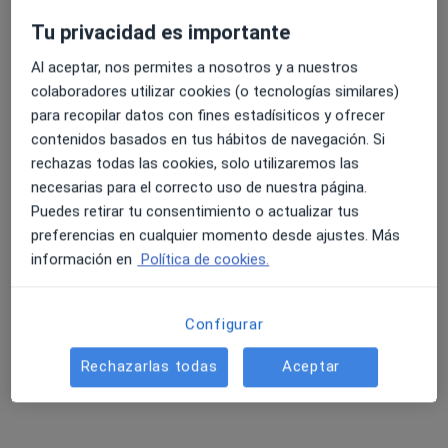
Tu privacidad es importante
Al aceptar, nos permites a nosotros y a nuestros
colaboradores utilizar cookies (o tecnologías similares)
para recopilar datos con fines estadísiticos y ofrecer
contenidos basados en tus hábitos de navegación. Si
New Health Clinics "NH Clínicas"
rechazas todas las cookies, solo utilizaremos las
necesarias para el correcto uso de nuestra página.
·
Ver
Cardiólogo, Cirujano oral y maxilofacial, Médico estético
Puedes retirar tu consentimiento o actualizar tus
más
preferencias en cualquier momento desde ajustes. Más
90 opiniones
información en
Política de cookies.
Calle Churruca 2, Fuengirola
•
Mapa
New Health Clinics "NH Clínicas"
Configurar
Primera visita Podología
30 €
Mostrar más servicios
Rechazarlas todas
Aceptar
Dra. Rosana Ines
Dr. Sergio Mejía
Dr. Gustavo Ivan