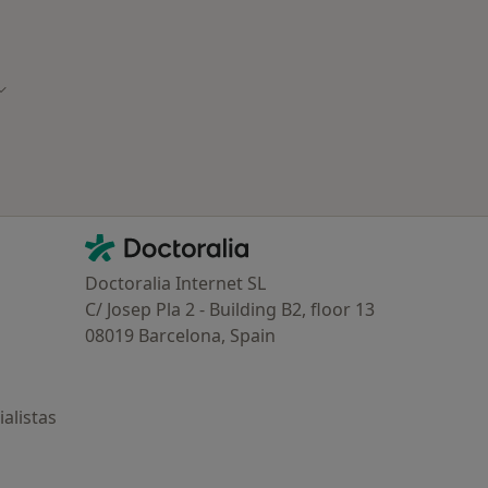
Cambiar de ciudad
Contacto
Doctoralia - Página de inicio
Doctoralia Internet SL
C/ Josep Pla 2 - Building B2, floor 13
08019 Barcelona, Spain
alistas