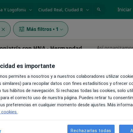
dad, enfermedad o nombre
p. ej. Madrid
Iniciar
Más filtros
•
1
foniatría con HNA - Hermandad
Así organizamos
resultados
acidad es importante
La reserva de cita online no está dispon
opeda
 nos permites a nosotros y a nuestros colaboradores utilizar cooki
Mostrar perfil
 similares) para recopilar datos con fines estadísiticos y ofrecer 
 tus hábitos de navegación. Si rechazas todas las cookies, solo uti
 para el correcto uso de nuestra página. Puedes retirar tu consenti
 tus preferencias en cualquier momento desde ajustes. Más informa
e cookies.
Rechazarlas todas
A
r