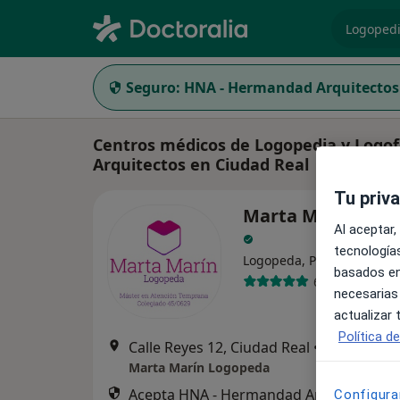
especiali
Seguro:
HNA - Hermandad Arquitectos
Centros médicos de Logopedia y Logo
Arquitectos en Ciudad Real
Tu priv
Marta Marín Log
Al aceptar,
tecnologías
Logopeda, Psicólogo
basados en
63 opiniones
necesarias
actualizar
Política d
Calle Reyes 12, Ciudad Real
•
Mapa
Marta Marín Logopeda
Acepta HNA - Hermandad Arquitectos
Configura