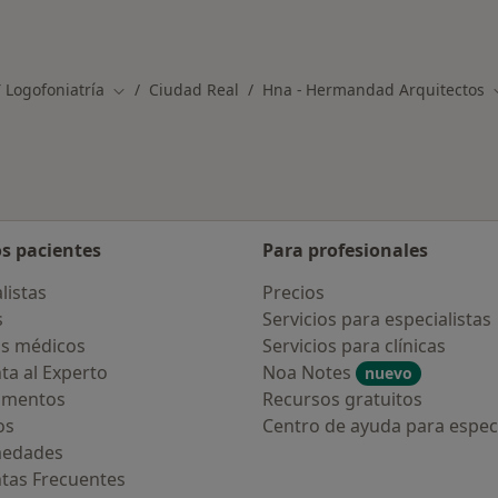
 Logofoniatría
Ciudad Real
Hna - Hermandad Arquitectos
Cambiar de ciudad
os pacientes
Para profesionales
listas
Precios
s
Servicios para especialistas
s médicos
Servicios para clínicas
ta al Experto
Noa Notes
nuevo
amentos
Recursos gratuitos
os
Centro de ayuda para especi
medades
tas Frecuentes