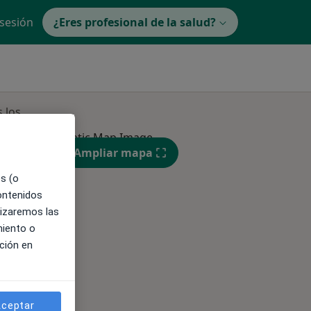
 sesión
¿Eres profesional de la salud?
 los
Ampliar mapa
ible
es (o
contenidos
lizaremos las
miento o
ción en
ceptar