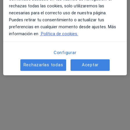
413 opiniones
rechazas todas las cookies, solo utilizaremos las
necesarias para el correcto uso de nuestra página.
C. Federico Téllez Macías 9, Vélez-Málaga
•
Mapa
Puedes retirar tu consentimiento o actualizar tus
Fidias Center Vélez
preferencias en cualquier momento desde ajustes. Más
Visita Medicina del Deporte
Precio sin especificar
información en
Política de cookies.
Configurar
Dr. Álvaro Montoro
Escaño
Rechazarlas todas
Aceptar
Especialista en
medicina del deporte
Ningún profesional de este centro tiene citas disponibles
Mostrar perfil