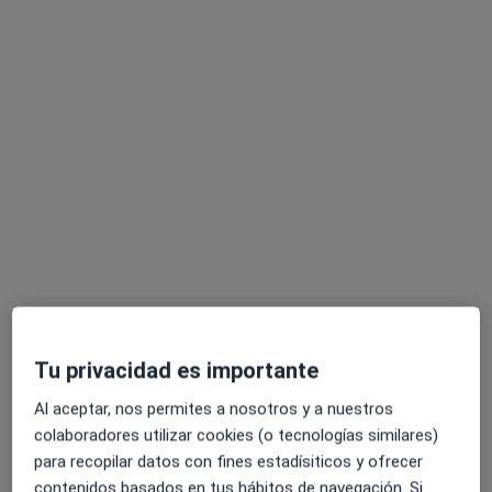
Mostrar perfil
Especialistas disponibles
Estos especialistas se encuentran fuera de Málaga,
Málaga, en zonas cercanas a tu búsqueda
Tu privacidad es importante
Al aceptar, nos permites a nosotros y a nuestros
Fidias Center Vélez
colaboradores utilizar cookies (o tecnologías similares)
Especialista en medicina del deporte, Enfermero,
para recopilar datos con fines estadísiticos y ofrecer
·
Ver más
Fisioterapeuta
contenidos basados en tus hábitos de navegación. Si