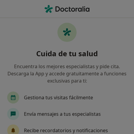
Men
Medicina Del Deporte • Málaga, Málaga
Filtros
• 1
Seguro
Mapa
Centros médicos de Medicina del Deporte
Cuida de tu salud
en Málaga
Así organizamos los resultados
Encuentra los mejores especialistas y pide cita.
Descarga la App y accede gratuitamente a funciones
exclusivas para ti:
¿Cuál es tu compañía aseguradora?
Gestiona tus visitas fácilmente
Envía mensajes a tus especialistas
Recibe recordatorios y notificaciones