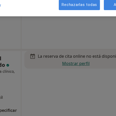
Rechazarlas todas
A
r
La reserva de cita online no está dispon
l
Mostrar perfil
ido
 clínico,
pa
pecificar