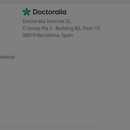
Contacto
Doctoralia - Página de inicio
Doctoralia Internet SL
C/ Josep Pla 2 - Building B2, floor 13
08019 Barcelona, Spain
alistas