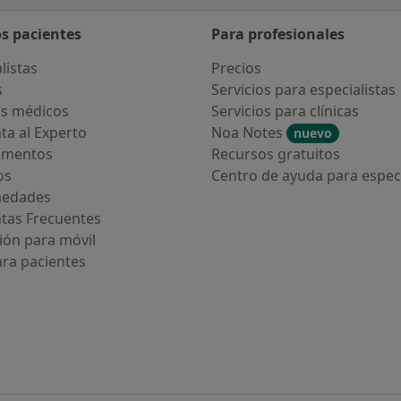
os pacientes
Para profesionales
listas
Precios
s
Servicios para especialistas
s médicos
Servicios para clínicas
ta al Experto
Noa Notes
nuevo
amentos
Recursos gratuitos
os
Centro de ayuda para especi
medades
tas Frecuentes
ión para móvil
ara pacientes