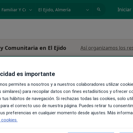
dad, enfermedad o nombre
p. ej. Madrid
Iniciar
y Comunitaria en El Ejido
Así organizamos los re
acidad es importante
 nos permites a nosotros y a nuestros colaboradores utilizar cooki
La reserva de cita online no está dispon
a.
 similares) para recopilar datos con fines estadísiticos y ofrecer 
Mostrar perfil
 tus hábitos de navegación. Si rechazas todas las cookies, solo uti
inólogo
 para el correcto uso de nuestra página. Puedes retirar tu consenti
·
Ver
 tus preferencias en cualquier momento desde ajustes. Más informa
e cookies.