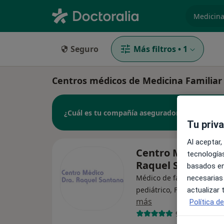
especiali
Seguro
Más filtros
•
1
Centros médicos de Medicina Familiar 
¿Cuál es tu compañía aseguradora?
Tu priv
Al aceptar,
Centro Médico Dr
tecnologías
Raquel Santana
basados en
Médico de familia, Endocr
necesarias
pediátrico, Fisioterapeuta
actualizar
más
Política d
939 opiniones