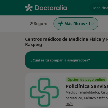
especiali
Seguro
Más filtros
•
1
Centros médicos de Medicina Física y 
Raspeig
¿Cuál es tu compañía aseguradora?
Opción de pago online
Policlínica Sanvi
Médico rehabilitador, Cir
pediátrico, Médico estétic
más