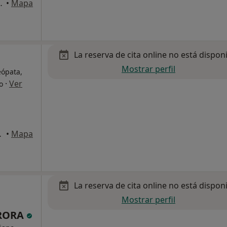
 9, San Juan de Alicante
•
Mapa
La reserva de cita online no está dispon
Mostrar perfil
eópata,
·
Ver
o
q, Alicante
•
Mapa
La reserva de cita online no está dispon
Mostrar perfil
RORA