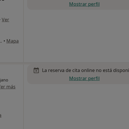
Mostrar perfil
·
Ver
 Urb. Bon Any, Mutxamel
•
Mapa
La reserva de cita online no está dispon
Mostrar perfil
ujano
Ver más
a