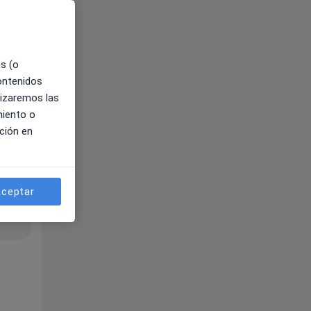
es (o
contenidos
lizaremos las
miento o
ción en
ceptar
ible