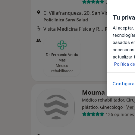
30 opiniones
C. Villafranqueza
Tu priv
Policlínica SanviSalud
Al aceptar,
Visita Medicina Física y Rehabilitación
Precio sin es
tecnologías
basados en
necesarias
Dr. Fernando Verdu
actualizar
Mas
Política d
Médico
rehabilitador
Configura
Mouma Clinic
Médico rehabilitador, Cir
·
Ver
plástico, Ginecólogo
126 opiniones