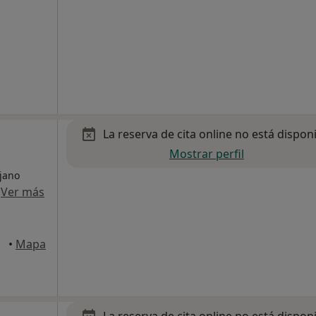
La reserva de cita online no está dispon
Mostrar perfil
ujano
·
Ver más
peig
•
Mapa