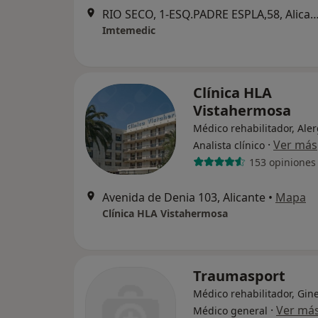
RIO SECO, 1-ESQ.PADRE ESPLA,58, A
Imtemedic
Clínica HLA
Vistahermosa
Médico rehabilitador, Ale
·
Ver más
Analista clínico
153 opiniones
Avenida de Denia 103, Alicante
•
Mapa
Clínica HLA Vistahermosa
Traumasport
Médico rehabilitador, Gin
·
Ver má
Médico general