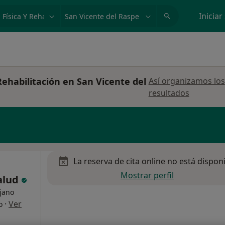
dad, enfermedad o nombre
p. ej. Madrid
Iniciar
Rehabilitación en San Vicente del
Así organizamos los
resultados
La reserva de cita online no está dispon
Mostrar perfil
Salud
ujano
·
Ver
o