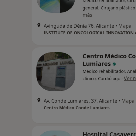
Médico rehabilitador, Cir
general, Cirujano plástico
más
Avinguda de Dénia 76, Alicante
•
Mapa
INSTITUTE OF ONCOLOGICAL INNOVATION
Centro Médico C
Lumiares
Médico rehabilitador, Anal
·
Ver 
clínico, Cardiólogo
Av. Conde Lumiares, 37, Alicante
•
Mapa
Centro Médico Conde Lumiares
Hospital Casaver