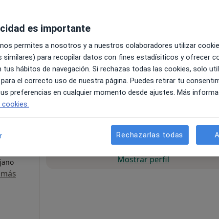
, 20, San Vicente del Raspeig
•
Mapa
acidad es importante
 nos permites a nosotros y a nuestros colaboradores utilizar cooki
pecificar
 similares) para recopilar datos con fines estadísiticos y ofrecer 
 tus hábitos de navegación. Si rechazas todas las cookies, solo uti
 para el correcto uso de nuestra página. Puedes retirar tu consenti
 tus preferencias en cualquier momento desde ajustes. Más informa
e cookies.
Rechazarlas todas
A
r
La reserva de cita online no está dispon
Mostrar perfil
ujano
 más