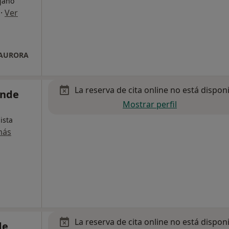
ujano
·
Ver
 AURORA
La reserva de cita online no está dispon
onde
Mostrar perfil
ista
más
La reserva de cita online no está dispon
de