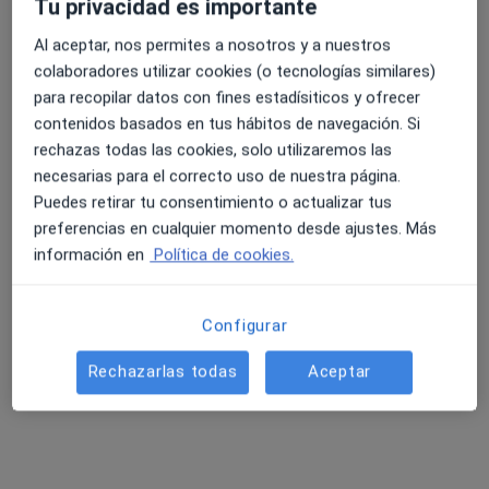
Tu privacidad es importante
Al aceptar, nos permites a nosotros y a nuestros
Tredic - Centre Mèdic Salou
colaboradores utilizar cookies (o tecnologías similares)
·
Ver más
4.6 y 4.8 de valoración media en Google Play y Apple
Internista, Acupuntor, Alergólogo
para recopilar datos con fines estadísiticos y ofrecer
154 opiniones
Store
contenidos basados en tus hábitos de navegación. Si
C/ Vía Roma, 11, Salou
•
Mapa
rechazas todas las cookies, solo utilizaremos las
Tredic - Centre Mèdic Salou
necesarias para el correcto uso de nuestra página.
Puedes retirar tu consentimiento o actualizar tus
Ningún profesional de este centro tiene citas disponibles
preferencias en cualquier momento desde ajustes. Más
Mostrar perfil
información en
Política de cookies.
Configurar
Rechazarlas todas
Aceptar