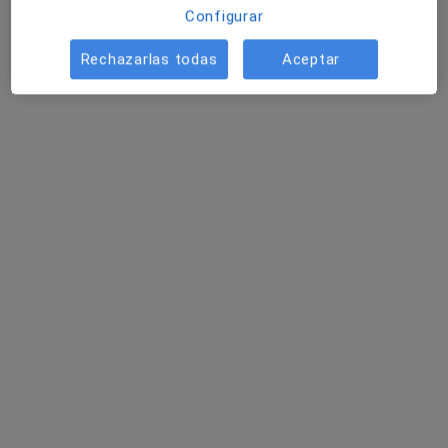
Configurar
Mostrar perfil
Rechazarlas todas
Aceptar
Dentalias
·
Ver más
Dentista, Digestólogo, Cirujano general
San Fernando 66 , Santander
•
Mapa
Dentalias
Ningún profesional de este centro tiene citas disponibles
Mostrar perfil