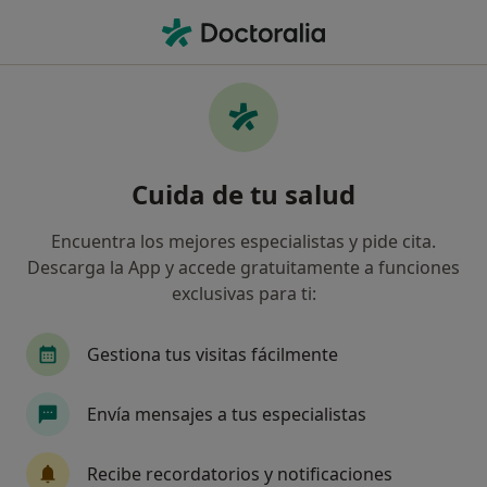
Men
Odontología • Santander, Spain
Filtros
• 1
Seguro
Mapa
Centros médicos de Odontología en
Cuida de tu salud
Santander
Así organizamos los resultados
Encuentra los mejores especialistas y pide cita.
Descarga la App y accede gratuitamente a funciones
exclusivas para ti:
¿Cuál es tu compañía aseguradora?
Gestiona tus visitas fácilmente
Envía mensajes a tus especialistas
Recibe recordatorios y notificaciones