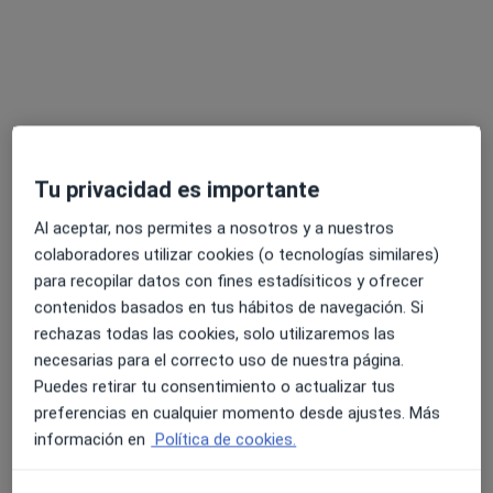
Mostrar perfil
Tu privacidad es importante
Al aceptar, nos permites a nosotros y a nuestros
colaboradores utilizar cookies (o tecnologías similares)
Cobos Odontología
para recopilar datos con fines estadísiticos y ofrecer
Dentista
contenidos basados en tus hábitos de navegación. Si
2 opiniones
rechazas todas las cookies, solo utilizaremos las
Calle Vargas 57, Santander
•
Mapa
necesarias para el correcto uso de nuestra página.
Cobos Odontología
Puedes retirar tu consentimiento o actualizar tus
Higiene dental
40 €
preferencias en cualquier momento desde ajustes. Más
información en
Política de cookies.
Mostrar más servicios
Ningún profesional de este centro tiene citas disponibles