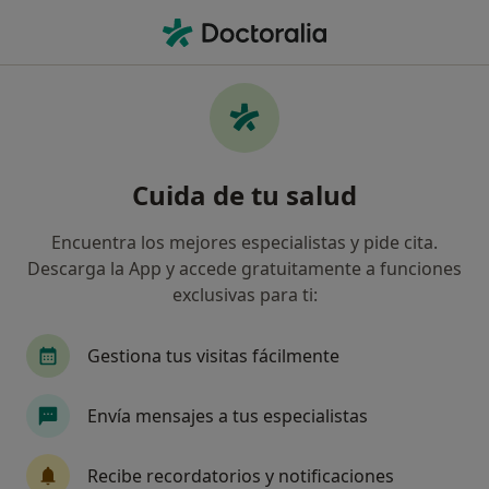
Men
Odontología • Torrelavega, Cantabria
Filtros
• 1
Seguro
Mapa
Centros médicos de Odontología en
Cuida de tu salud
Torrelavega
Así organizamos los resultados
Encuentra los mejores especialistas y pide cita.
Descarga la App y accede gratuitamente a funciones
exclusivas para ti:
¿Cuál es tu compañía aseguradora?
Gestiona tus visitas fácilmente
Envía mensajes a tus especialistas
Recibe recordatorios y notificaciones