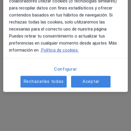
colaboradores utilizar cookies (o tecnologías similares)
para recopilar datos con fines estadísiticos y ofrecer
contenidos basados en tus hábitos de navegación. Si
Centro Integrado Bucal Torrelavega
rechazas todas las cookies, solo utilizaremos las
Dentista
necesarias para el correcto uso de nuestra página.
Puedes retirar tu consentimiento o actualizar tus
Plaza Pablo Iglesias nº 3 Bajo (interior plaza), Torrelavega
•
Mapa
preferencias en cualquier momento desde ajustes. Más
Centro Integrado Bucal Torrelavega
información en
Política de cookies.
Ningún profesional de este centro tiene citas disponibles
Mostrar perfil
Configurar
Rechazarlas todas
Aceptar