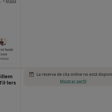
s, Sant Cugat del Vallès
•
Mapa
riol Nadal
Casas
ntista
La reserva de cita online no está dispon
illem
Mostrar perfil
il·lers