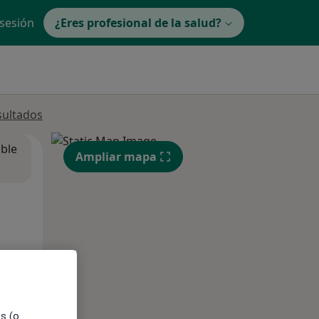
 sesión
¿Eres profesional de la salud?
sultados
ible
Ampliar mapa
es (o