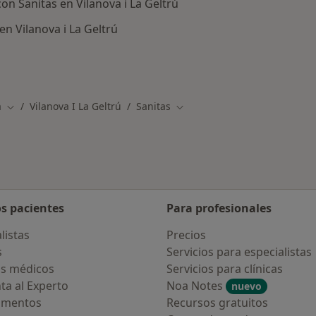
on Sanitas en Vilanova i La Geltrú
n Vilanova i La Geltrú
os médicos de Sanitas
a
Vilanova I La Geltrú
Sanitas
Cambiar de ciudad
Cambiar de ciudad
os pacientes
Para profesionales
listas
Precios
s
Servicios para especialistas
s médicos
Servicios para clínicas
ta al Experto
Noa Notes
nuevo
amentos
Recursos gratuitos