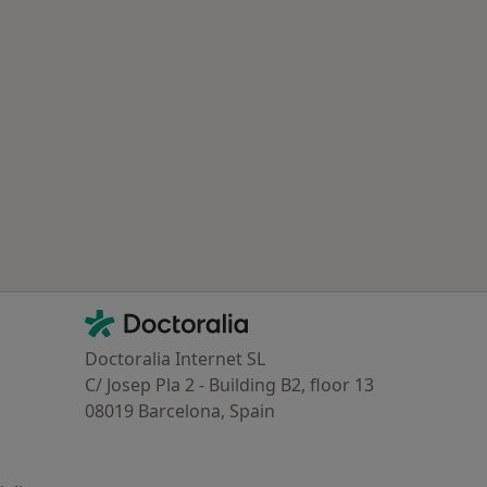
Contacto
Doctoralia - Página de inicio
Doctoralia Internet SL
C/ Josep Pla 2 - Building B2, floor 13
08019 Barcelona, Spain