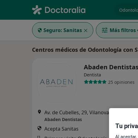
especiali
Seguro:
Sanitas
Más filtros
Centros médicos de Odontología con Sa
Abaden Dentista
Dentista
25 opiniones
Av. de Cubelles, 29, Vilanova i La Geltrú
•
Abaden Dentistas
Tu priv
Acepta Sanitas
Al aceptar,