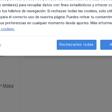
 similares) para recopilar datos con fines estadísiticos y ofrecer 
 tus hábitos de navegación. Si rechazas todas las cookies, solo uti
 para el correcto uso de nuestra página. Puedes retirar tu consenti
 tus preferencias en cualquier momento desde ajustes. Más informa
e cookies.
Rechazarlas todas
A
r
La reserva de cita online no está dispon
f
Mostrar perfil
sta
•
Mapa