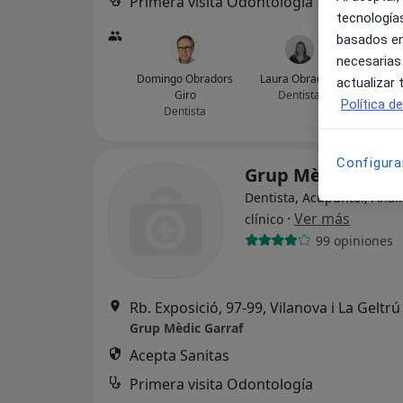
Primera visita Odontología
tecnologías
basados en
necesarias
Domingo Obradors
Laura Obradors
actualizar
Giro
Dentista
Política d
Dentista
Configura
Grup Mèdic Garra
Dentista, Acupuntor, Anali
·
Ver más
clínico
99 opiniones
Rb. Exposició, 97-99, Vilanova i La Geltrú
Grup Mèdic Garraf
Acepta Sanitas
Primera visita Odontología