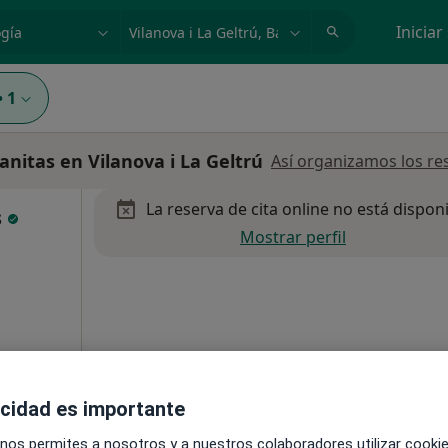
dad, enfermedad o nombre
p. ej. Madrid
Iniciar
•
1
nitas en Vilanova i La Geltrú
Así organizamos los re
La reserva de cita online no está dispon
s
Mostrar perfil
Mapa
acidad es importante
 nos permites a nosotros y a nuestros colaboradores utilizar cooki