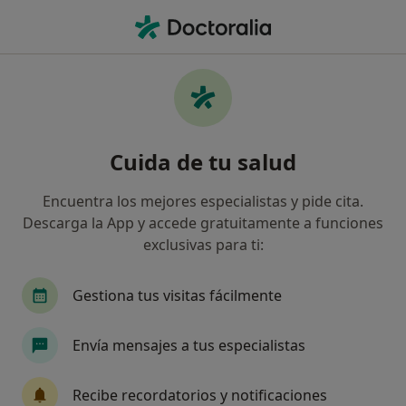
Men
Oftalmología • Arroyo de la Miel, Málaga
Filtros
• 1
Seguro
Mapa
Centros médicos de Oftalmología en Arroyo
Cuida de tu salud
de la Miel
Así organizamos los resultados
Encuentra los mejores especialistas y pide cita.
Descarga la App y accede gratuitamente a funciones
exclusivas para ti:
¿Cuál es tu compañía aseguradora?
Gestiona tus visitas fácilmente
Envía mensajes a tus especialistas
Recibe recordatorios y notificaciones