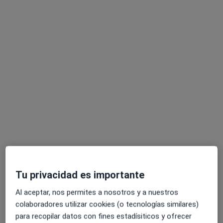
García
Anil
Pacheco Rodríguez
Oftalmólogo
Oftalmólogo
Oftalmólogo
Ningún profesional de este centro tiene citas disponibles
Mostrar perfil
Clinica Miranza Málaga
Tu privacidad es importante
Oftalmólogo
Al aceptar, nos permites a nosotros y a nuestros
2 opiniones
colaboradores utilizar cookies (o tecnologías similares)
C. Huéscar, 18, Málaga
•
Mapa
para recopilar datos con fines estadísiticos y ofrecer