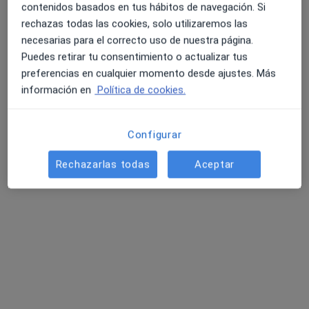
Clinica Miranza Málaga
contenidos basados en tus hábitos de navegación. Si
Primera visita Oftalmología
Precio sin especificar
rechazas todas las cookies, solo utilizaremos las
Mostrar más servicios
necesarias para el correcto uso de nuestra página.
Puedes retirar tu consentimiento o actualizar tus
preferencias en cualquier momento desde ajustes. Más
información en
Política de cookies.
Dr. Cayetano
Dr. Héctor Morales
Luz Angela Muñoz
Domínguez Ruíz
Portillo
Jimenez
Oftalmólogo
Oftalmólogo
Oftalmólogo
Configurar
Ver todos los especialistas (8)
Rechazarlas todas
Aceptar
Ningún profesional de este centro tiene citas disponibles
Mostrar perfil
Otros especialistas de su zona
Ahora mismo no tienen horas disponibles. Vuelve
más tarde para ver si hay nuevas horas disponibles.