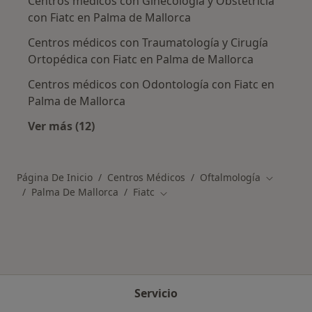
Centros médicos con Ginecología y Obstetricia
con Fiatc en Palma de Mallorca
Centros médicos con Traumatología y Cirugía
Ortopédica con Fiatc en Palma de Mallorca
Centros médicos con Odontología con Fiatc en
Palma de Mallorca
Ver más (12)
Más en esta categoría: Otros centros médicos
Página De Inicio
Centros Médicos
Oftalmología
Cambiar d
Palma De Mallorca
Fiatc
Cambiar de ciudad
Servicio