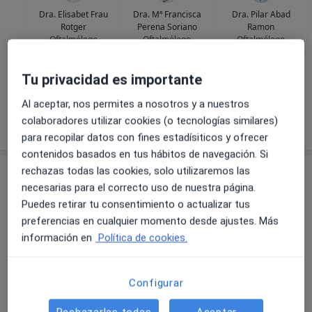
Dra. Elisabet Frau
Dra. Mª Francisca
Dra. Pilar Abad
Rotger
Perena Soriano
Ramon
Oftalmólogo
Oftalmólogo
Oftalmólogo
Ver todos los especialistas (17)
Tu privacidad es importante
Ningún profesional de este centro tiene citas disponibles
Al aceptar, nos permites a nosotros y a nuestros
Mostrar perfil
colaboradores utilizar cookies (o tecnologías similares)
para recopilar datos con fines estadísiticos y ofrecer
contenidos basados en tus hábitos de navegación. Si
rechazas todas las cookies, solo utilizaremos las
necesarias para el correcto uso de nuestra página.
Puedes retirar tu consentimiento o actualizar tus
preferencias en cualquier momento desde ajustes. Más
información en
Política de cookies.
Miranza IBO Miramar
Configurar
Oftalmólogo