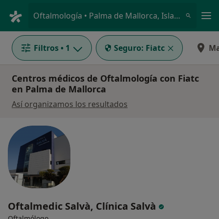
Men
Oftalmología • Palma de Mallorca, Islas Baleares
Filtros
• 1
Seguro:
Fiatc
M
Centros médicos de Oftalmología con Fiatc
en Palma de Mallorca
Así organizamos los resultados
Oftalmedic Salvà, Clínica Salvà
Oftalmólogo