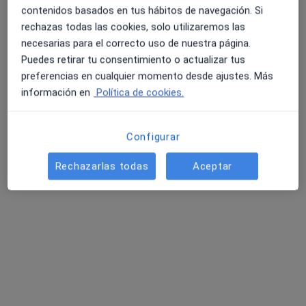
contenidos basados en tus hábitos de navegación. Si
Instituto Oftalmológico de Aragón
rechazas todas las cookies, solo utilizaremos las
Oftalmólogo
necesarias para el correcto uso de nuestra página.
PSO. SAGASTA 39, Zaragoza
•
Mapa
Puedes retirar tu consentimiento o actualizar tus
Instituto Oftalmológico de Aragón
preferencias en cualquier momento desde ajustes. Más
información en
Política de cookies.
Acepta Caser
Ningún profesional de este centro tiene citas disponibles
Configurar
Mostrar perfil
Rechazarlas todas
Aceptar
Clínica Oftalmológica Dr. Cascante, S.L