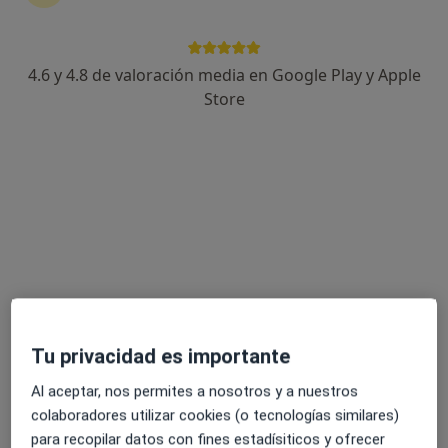
571 opiniones
Calle de Laguna de Rins 8, Zaragoza
•
Mapa
4.6 y 4.8 de valoración media en Google Play y Apple
Clínica Fuentemilla
Store
Acepta Caser
Primera visita Oftalmología
Mostrar más servicios
Ningún profesional de este centro tiene citas disponibles
Mostrar perfil
Tu privacidad es importante
Al aceptar, nos permites a nosotros y a nuestros
colaboradores utilizar cookies (o tecnologías similares)
para recopilar datos con fines estadísiticos y ofrecer