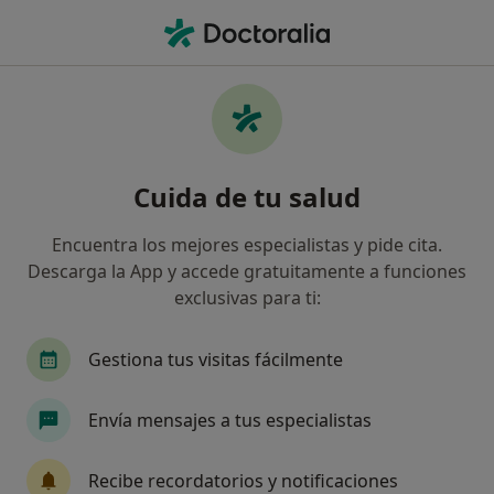
Men
Oftalmología • Zaragoza, Zaragoza
Filtros
• 1
Seguro:
Caser
M
Centros médicos de Oftalmología con Caser
Cuida de tu salud
en Zaragoza
Así organizamos los resultados
Encuentra los mejores especialistas y pide cita.
Descarga la App y accede gratuitamente a funciones
exclusivas para ti:
Gestiona tus visitas fácilmente
Envía mensajes a tus especialistas
Clínica Fuentemilla
Recibe recordatorios y notificaciones
Oftalmólogo