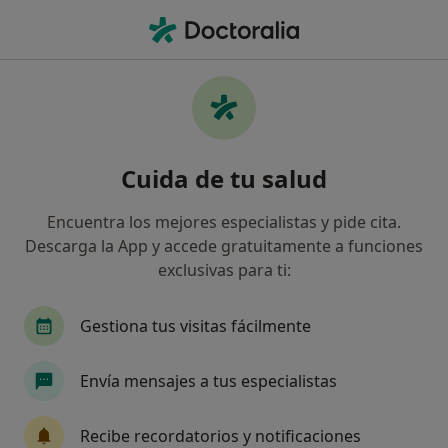
Men
Radiología • Lleida, Lleida
Filtros
• 1
Seguro:
Caser
M
Centros médicos de Radiología con Caser en
Cuida de tu salud
Lleida
Así organizamos los resultados
Encuentra los mejores especialistas y pide cita.
Descarga la App y accede gratuitamente a funciones
exclusivas para ti:
Gestiona tus visitas fácilmente
Envía mensajes a tus especialistas
Clínica Mi NovAliança
Recibe recordatorios y notificaciones
·
Ver
Radiólogo, Anestesista, Angiólogo y cirujano vascular