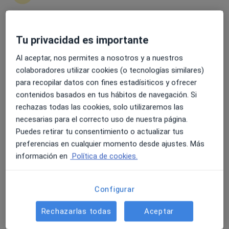
más
61 opiniones
4.6 y 4.8 de valoración media en Google Play y Apple
Tu privacidad es importante
Av. Prat de la Riba, 79-81, Lleida
•
Mapa
Store
Clínica Mi NovAliança
Al aceptar, nos permites a nosotros y a nuestros
Acepta Caser
colaboradores utilizar cookies (o tecnologías similares)
para recopilar datos con fines estadísiticos y ofrecer
Ningún profesional de este centro tiene citas disponibles
contenidos basados en tus hábitos de navegación. Si
rechazas todas las cookies, solo utilizaremos las
Mostrar perfil
necesarias para el correcto uso de nuestra página.
Puedes retirar tu consentimiento o actualizar tus
preferencias en cualquier momento desde ajustes. Más
información en
Política de cookies.
Configurar
Rechazarlas todas
Aceptar
Policlínic Lleida