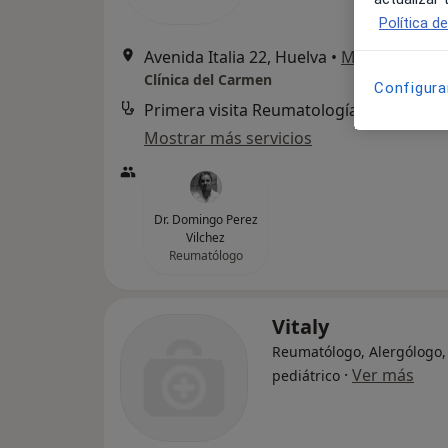
Política d
Avenida Italia 22, Huelva
•
Mapa
Clínica del Carmen
Configura
Primera visita Reumatología
Servicio
Mostrar más servicios
Dr. Domingo Perez
Vilchez
Reumatólogo
Vitaly
Reumatólogo, Alergólogo,
·
Ver más
pediátrico