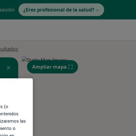
 sesión
¿Eres profesional de la salud?
sultados
Ampliar mapa
ible
es (o
contenidos
lizaremos las
miento o
ción en