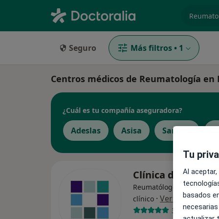
especiali
Seguro
Más filtros
•
1
Centros médicos de Reumatología en
¿Cuál es tu compañía aseguradora?
Adeslas
Asisa
Sanitas
D
Tu priv
Al aceptar,
Clínica del Carm
tecnologías
Reumatólogo, Alergólogo, 
basados en
·
Ver más
clínico
necesarias
3939 opinione
actualizar