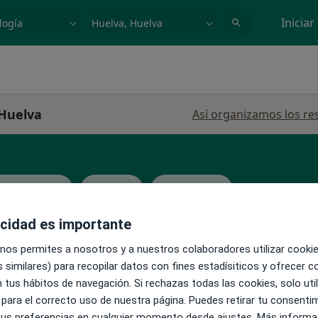
dad, enfermedad o nombre
p. ej. Madrid
Iniciar
 Huelva
Así organizamos los re
KV Seguros
Mapfre
Ver más
acidad es importante
La reserva de cita online no está dispon
 nos permites a nosotros y a nuestros colaboradores utilizar cooki
en
 similares) para recopilar datos con fines estadísiticos y ofrecer 
Mostrar perfil
Analista
 tus hábitos de navegación. Si rechazas todas las cookies, solo uti
 para el correcto uso de nuestra página. Puedes retirar tu consenti
s
 tus preferencias en cualquier momento desde ajustes. Más informa