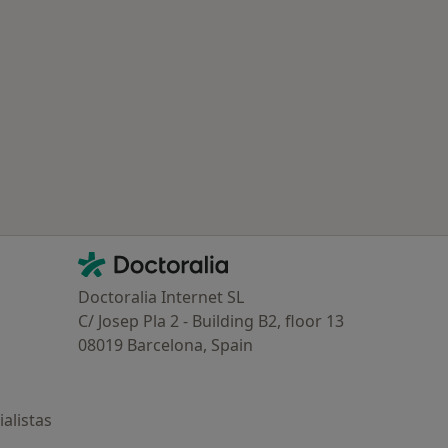
Contacto
Doctoralia - Página de inicio
Doctoralia Internet SL
C/ Josep Pla 2 - Building B2, floor 13
08019 Barcelona, Spain
alistas