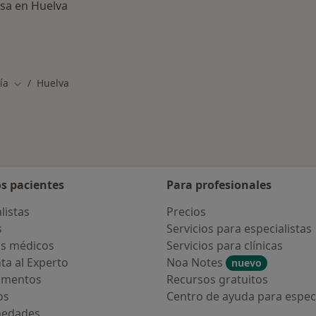
sa en Huelva
dicos con aseguradora en Huelva
ía
Huelva
Cambiar de ciudad
os pacientes
Para profesionales
listas
Precios
s
Servicios para especialistas
s médicos
Servicios para clínicas
ta al Experto
Noa Notes
nuevo
amentos
Recursos gratuitos
os
Centro de ayuda para especi
medades