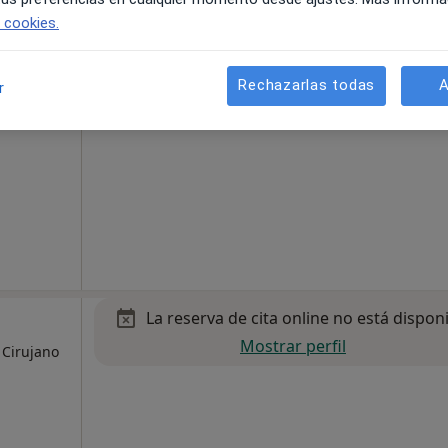
e cookies.
Rechazarlas todas
A
r
 gratuito
La reserva de cita online no está dispon
Mostrar perfil
 Cirujano