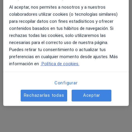
Al aceptar, nos permites a nosotros y a nuestros
colaboradores utilizar cookies (o tecnologías similares)
GEN Huelva
para recopilar datos con fines estadísiticos y ofrecer
Neurocirujano, Neurofisiólogo clínico, Neurólogo
contenidos basados en tus hábitos de navegación. Si
73 opiniones
rechazas todas las cookies, solo utilizaremos las
necesarias para el correcto uso de nuestra página.
Calle Cochera 2, Aljaraque
•
Mapa
Puedes retirar tu consentimiento o actualizar tus
GEN Huelva
preferencias en cualquier momento desde ajustes. Más
Primera visita Neurocirugía
Servicio gratuito
información en
Política de cookies.
Ningún profesional de este centro tiene citas disponibles
Mostrar perfil
Configurar
Rechazarlas todas
Aceptar