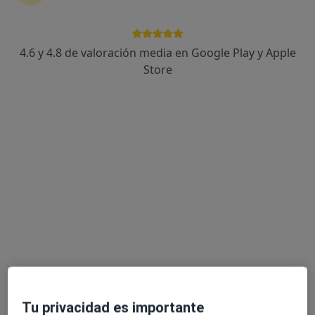
GEN
Neurocirujano
4.6 y 4.8 de valoración media en Google Play y Apple
731 opiniones
Store
Dirección 1
Dirección 2
Avenida Portugal 4, Huelva
•
Mapa
GEN
Ningún profesional de este centro tiene citas disponibles
Mostrar perfil
Tu privacidad es importante