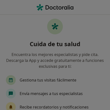
Men
Neurocirugía • Huelva, Huelva
Filtros
• 1
Seguro
Mapa
Centros médicos de Neurocirugía en Huelva
Cuida de tu salud
Así organizamos los resultados
Encuentra los mejores especialistas y pide cita.
Descarga la App y accede gratuitamente a funciones
¿Cuál es tu compañía aseguradora?
exclusivas para ti:
Gestiona tus visitas fácilmente
Envía mensajes a tus especialistas
Recibe recordatorios y notificaciones